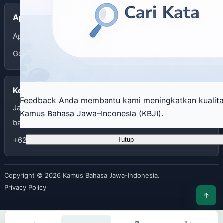
Aplikasi
App Store
Google Play
Kontak
Feedback Anda membantu kami meningkatkan kualit
Jalan I Dewa Nyoman Oka 34 Yogyakarta
Kamus Bahasa Jawa–Indonesia (KBJI).
balaibahasadiy@kemendikdasmen.go.id
+62274562070
Tutup
Copyright © 2026 Kamus Bahasa Jawa-Indonesia.
Privacy Policy
↑