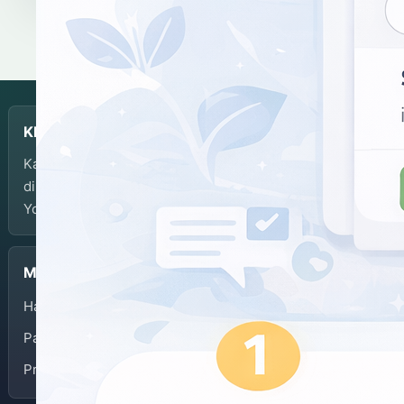
KBJI
Kamus Bahasa Jawa-Indonesia dikembangkan dan
dikelola oleh Balai Bahasa Provinsi Daerah Istimewa
Yogyakarta.
Menu
Halaman Depan
Panduan Penggunaan
Privacy Policy