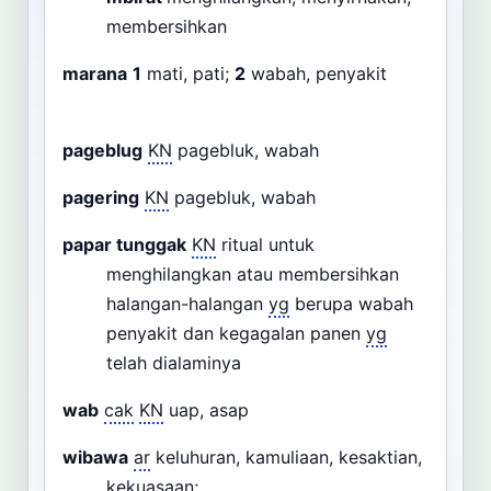
membersihkan
marana
1
mati, pati;
2
wabah, penyakit
pageblug
KN
pagebluk, wabah
pagering
KN
pagebluk, wabah
papar tunggak
KN
ritual untuk
menghilangkan atau membersihkan
halangan-halangan
yg
berupa wabah
penyakit dan kegagalan panen
yg
telah dialaminya
wab
cak
KN
uap, asap
wibawa
ar
keluhuran, kamuliaan, kesaktian,
kekuasaan;