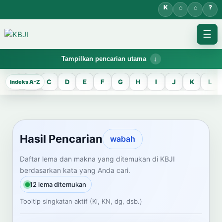
☰
Tampilkan pencarian utama
KBJI WORKSPACE
A
B
C
D
E
F
G
H
I
J
K
L
Hasil Pencarian
Temukan lema Jawa dan maknanya dalam bahasa Indonesia saat
mengelola data Kamus Bahasa Jawa-Indonesia.
Hasil Pencarian
wabah
CARI LEMA JAWA
Daftar lema dan makna yang ditemukan di KBJI
berdasarkan kata yang Anda cari.
Masukkan kata Jawa
12 lema ditemukan
Tooltip singkatan aktif (Ki, KN, dg, dsb.)