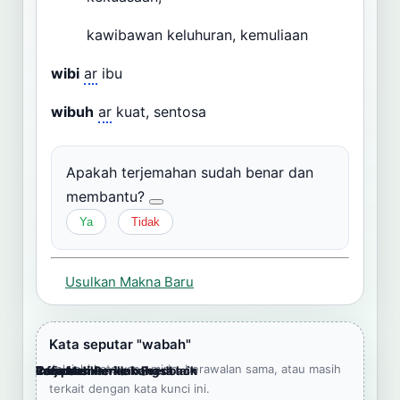
kawibawan keluhuran, kemuliaan
wibi
ar
ibu
wibuh
ar
kuat, sentosa
Apakah terjemahan sudah benar dan
membantu?
Ya
Tidak
Usulkan Makna Baru
Kata seputar "wabah"
Jelajahi kata yang mirip, berawalan sama, atau masih
Cara Memberikan Feedback
Lampiran
Referensi Pendukung
Informasi
Terjemahkan ke bahasa lain
terkait dengan kata kunci ini.