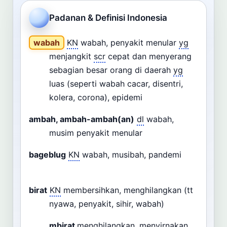
Cari
Padanan & Definisi Indonesia
Dashboard
Pencarian
wabah
KN
wabah, penyakit menular
yg
menjangkit
scr
cepat dan menyerang
sebagian besar orang di daerah
yg
luas (seperti wabah cacar, disentri,
kolera, corona), epidemi
ambah, ambah-ambah(an)
dl
wabah,
musim penyakit menular
bageblug
KN
wabah, musibah, pandemi
birat
KN
membersihkan, menghilangkan (tt
nyawa, penyakit, sihir, wabah)
mbirat
menghilangkan, menyirnakan,