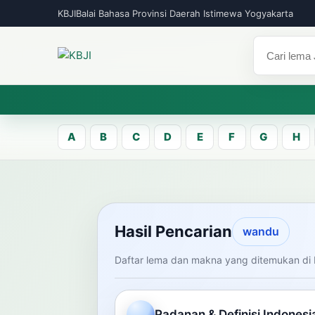
KBJI
Balai Bahasa Provinsi Daerah Istimewa Yogyakarta
A
B
C
D
E
F
G
H
KBJI WORKSPACE
Hasil Pen
Hasil Pencarian
wandu
Daftar lema dan makna yang ditemukan di 
Temukan lema Jawa dan maknanya dal
mengelola data Kamus Bahasa Jawa-In
Padanan & Definisi Indonesi