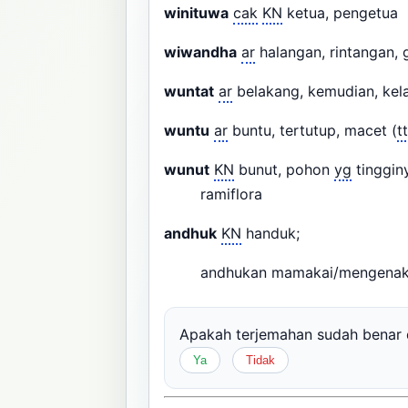
winituwa
cak
KN
ketua, pengetua
wiwandha
ar
halangan, rintangan,
wuntat
ar
belakang, kemudian, ke
wuntu
ar
buntu, tertutup, macet (
t
wunut
KN
bunut, pohon
yg
tinggin
ramiflora
andhuk
KN
handuk;
andhukan mamakai/mengenak
Apakah terjemahan sudah bena
Ya
Tidak