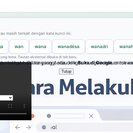
tau masih terkait dengan kata kunci ini.
ga
wan
wana
wanadésa
wanadri
wana
ung lema. Tautan eksternal dibuka di tab baru.
a
embangan. Suara yang Anda dengar mungkin belum mewakil
k melihat hasil langsung, atau klik
Buka di Google
untuk me
Tutup
i Bahasa Provinsi Daerah Istimewa Yogyakarta
k merujuk hasil kata "wandu".