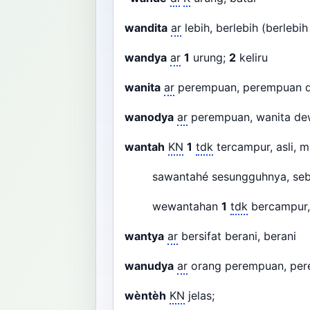
wandita
ar
lebih, berlebih (berlebi
wandya
ar
1
urung;
2
keliru
wanita
ar
perempuan, perempuan
wanodya
ar
perempuan, wanita d
wantah
KN
1
tdk
tercampur, asli, m
sawantahé sesungguhnya, seb
wewantahan
1
tdk
bercampur, 
wantya
ar
bersifat berani, berani
wanudya
ar
orang perempuan, pe
wèntèh
KN
jelas;