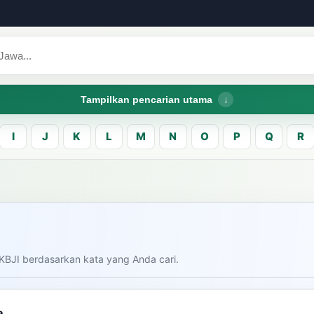
Tampilkan pencarian utama
I
J
K
L
M
N
O
P
Q
R
CARI LEMA JAW
Masukk
carian
KBJI berdasarkan kata yang Anda cari.
am bahasa Indonesia saat
donesia.
Dashboard
Pe
a