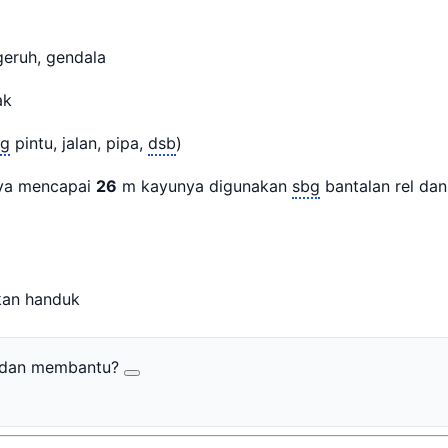
 geruh, gendala
lak
tg
pintu, jalan, pipa,
dsb
)
ya mencapai
26
m kayunya digunakan
sbg
bantalan rel da
an handuk
r dan membantu?