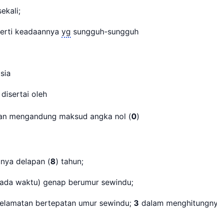
ekali;
perti keadaannya
yg
sungguh-sungguh
asia
 disertai oleh
an mengandung maksud angka nol (
0
)
nya delapan (
8
) tahun;
(pada waktu) genap berumur sewindu;
elamatan bertepatan umur sewindu;
3
dalam menghitungn