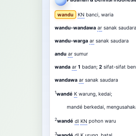
wandu
KN
banci, waria
wandu-wandawa
ar
sanak sauda
wandu-warga
ar
sanak saudara
andu
ar
sumur
wanda
ar
1
badan;
2
sifat-sifat be
wandawa
ar
sanak saudara
1
wandé
K
warung, kedai;
mandé berkedai, mengusahakan
2
wandé
dl
KN
pohon waru
3
wandé
dl
K
urung, batal