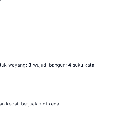
ra
ntuk wayang;
3
wujud, bangun;
4
suku kata
 kedai, berjualan di kedai