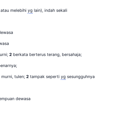
h atau melebihi
yg
lain), indah sekali
 dewasa
ewasa
urni;
2
berkata berterus terang, bersahaja;
enarnya;
murni, tulen;
2
tampak seperti
yg
sesungguhnya
rempuan dewasa