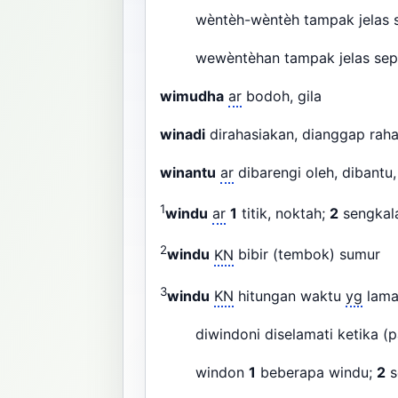
wèntèh-wèntèh tampak jelas s
wewèntèhan tampak jelas se
wimudha
ar
bodoh, gila
winadi
dirahasiakan, dianggap rah
winantu
ar
dibarengi oleh, dibantu,
1
windu
ar
1
titik, noktah;
2
sengkal
2
windu
KN
bibir (tembok) sumur
3
windu
KN
hitungan waktu
yg
lama
diwindoni diselamati ketika 
windon
1
beberapa windu;
2
s