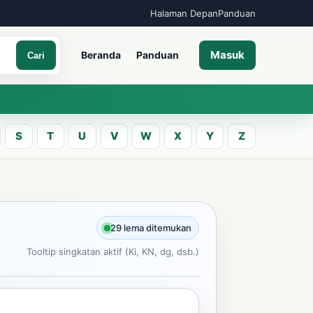
Halaman Depan
Panduan
Masuk
Beranda
Panduan
Cari
S
T
U
V
W
X
Y
Z
A
an kata Jawa
29 lema ditemukan
Tooltip singkatan aktif (Ki, KN, dg, dsb.)
Cari
ncarian