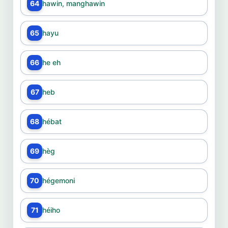
64
hawin, manghawin
65
hayu
66
he eh
67
heb
68
hébat
69
hèg
70
hégemoni
71
héiho