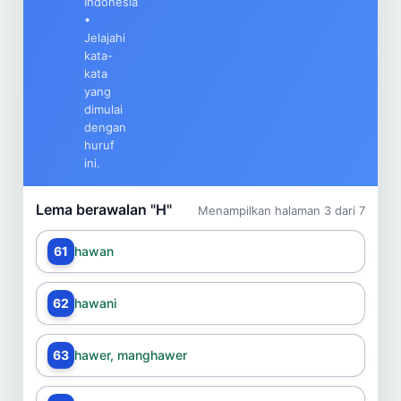
Indonesia
Cari
•
Jelajahi
kata-
Dashboard
Pencarian
kata
yang
dimulai
dengan
huruf
ini.
Lema berawalan "H"
Menampilkan halaman 3 dari 7
61
hawan
62
hawani
63
hawer, manghawer