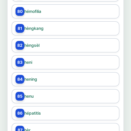
80
hémofilia
81
hèngkang
82
hèngsèl
83
heni
84
hening
85
henu
86
hépatitis
87
hèr