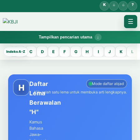
☰
Tampilkan pencarian utama
KBJI WORKSPACE
A
B
C
D
E
F
G
H
I
J
K
L
KBJI
Temukan lema Jawa dan maknanya dalam bahasa Indonesia saat
mengelola data Kamus Bahasa Jawa-Indonesia.
Daftar
Mode daftar abjad
H
Lema
Klik salah satu lema untuk membuka arti lengkapnya.
CARI LEMA JAWA
Berawalan
Masukkan kata Jawa
"H"
Kamus
Bahasa
Jawa–