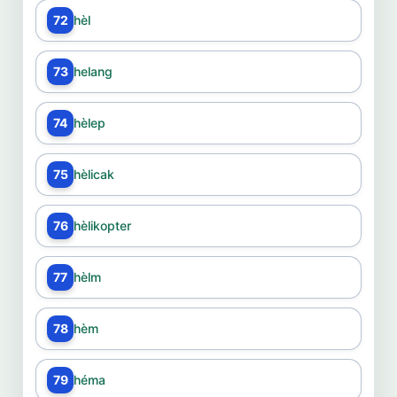
72
hèl
73
helang
74
hèlep
75
hèlicak
76
hèlikopter
77
hèlm
78
hèm
79
héma