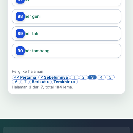
88
hèr geni
89
hèr tali
90
hèr tambang
Pergi ke halaman:
<< Pertama
< Sebelumnya
1
2
3
4
5
6
7
Berikut >
Terakhir >>
Halaman
3
dari
7
, total
184
lema.