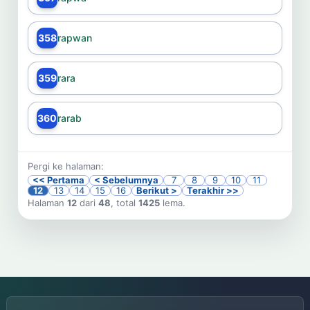
358
rapwan
359
rara
360
rarab
Pergi ke halaman:
<< Pertama
< Sebelumnya
7
8
9
10
11
12
13
14
15
16
Berikut >
Terakhir >>
Halaman
12
dari
48
, total
1425
lema.