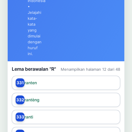
Indonesia
Cari
•
Jelajahi
kata-
Dashboard
Pencarian
kata
yang
dimulai
dengan
huruf
ini.
Lema berawalan "R"
Menampilkan halaman 12 dari 48
331
ranten
332
rantèng
333
ranti