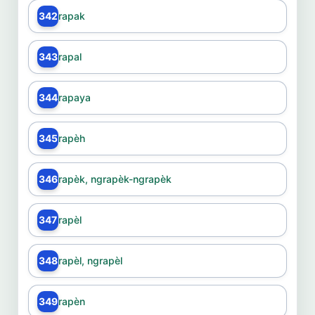
342
rapak
343
rapal
344
rapaya
345
rapèh
346
rapèk, ngrapèk-ngrapèk
347
rapèl
348
rapèl, ngrapèl
349
rapèn