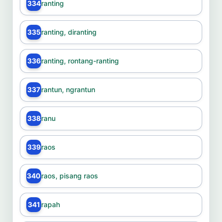
334
ranting
335
ranting, diranting
336
ranting, rontang-ranting
337
rantun, ngrantun
338
ranu
339
raos
340
raos, pisang raos
341
rapah