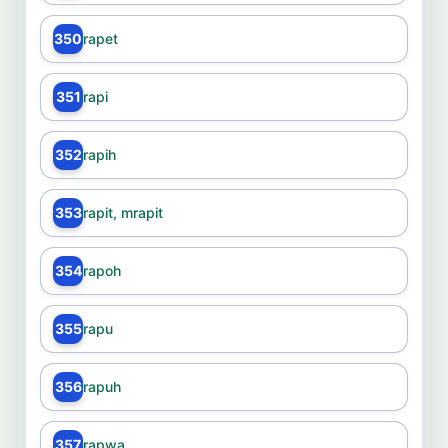
350
rapet
351
rapi
352
rapih
353
rapit, mrapit
354
rapoh
355
rapu
356
rapuh
357
rapwa