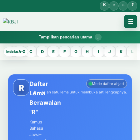
☰
Tampilkan pencarian utama
KBJI WORKSPACE
A
B
C
D
E
F
G
H
I
J
K
L
KBJI
Temukan lema Jawa dan maknanya dalam bahasa Indonesia saat
mengelola data Kamus Bahasa Jawa-Indonesia.
Daftar
Mode daftar abjad
R
Lema
Klik salah satu lema untuk membuka arti lengkapnya.
CARI LEMA JAWA
Berawalan
Masukkan kata Jawa
"R"
Kamus
Bahasa
Jawa–