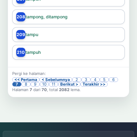
208
tampong, ditampong
209
tampu
210
tampuh
Pergi ke halaman:
<< Pertama
< Sebelumnya
2
3
4
5
6
7
8
9
10
11
Berikut >
Terakhir >>
Halaman
7
dari
70
, total
2082
lema.