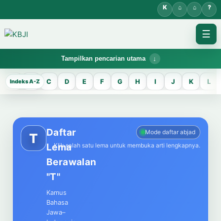
☰
Tampilkan pencarian utama
KBJI WORKSPACE
A
B
C
D
E
F
G
H
I
J
K
L
KBJI
Temukan lema Jawa dan maknanya dalam bahasa Indonesia saat
mengelola data Kamus Bahasa Jawa-Indonesia.
Daftar
Mode daftar abjad
T
Lema
Klik salah satu lema untuk membuka arti lengkapnya.
CARI LEMA JAWA
Berawalan
Masukkan kata Jawa
"T"
Kamus
Bahasa
Jawa–