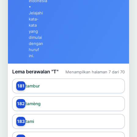
Indonesia
Cari
•
Jelajahi
kata-
Dashboard
Pencarian
kata
yang
dimulai
dengan
huruf
ini.
Lema berawalan "T"
Menampilkan halaman 7 dari 70
181
tambur
182
tamèng
183
tami