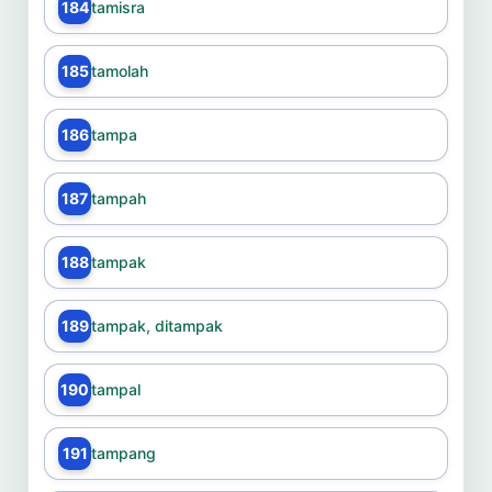
184
tamisra
185
tamolah
186
tampa
187
tampah
188
tampak
189
tampak, ditampak
190
tampal
191
tampang