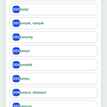
200
tampi
201
tampik, nampik
202
tamping
203
tampir
204
tamplèk
205
tampo
206
tampol, ditampol
207
tampon