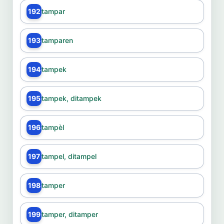
192
tampar
193
tamparen
194
tampek
195
tampek, ditampek
196
tampèl
197
tampel, ditampel
198
tamper
199
tamper, ditamper