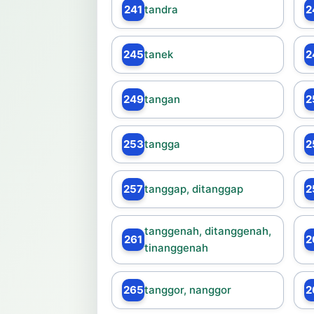
241
tandra
2
245
tanek
2
249
tangan
2
253
tangga
2
257
tanggap, ditanggap
2
tanggenah, ditanggenah,
261
2
tinanggenah
265
tanggor, nanggor
2