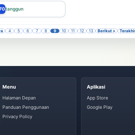
70
tanggun
ya
4
5
6
7
8
9
10
11
12
13
Berikut >
Terakhi
Menu
Aplikasi
Halaman Depan
App Store
Panduan Penggunaan
Google Play
Privacy Policy