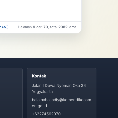
r >>
Halaman
9
dari
70
, total
2082
lema.
Kontak
Jalan I Dewa Nyoman Oka 34
Yogyakarta
balaibahasadiy@kemendikdasm
en.go.id
+62274562070