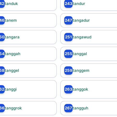
42
tanduk
243
tandur
46
tanem
247
tangadur
50
tangara
251
tangawud
54
tanggah
255
tanggal
58
tanggel
259
tanggem
62
tanggi
263
tanggok
66
tanggrok
267
tangguh