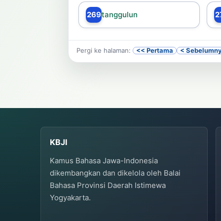
269
tanggulun
2
Pergi ke halaman:
<< Pertama
< Sebelumn
KBJI
Kamus Bahasa Jawa-Indonesia
dikembangkan dan dikelola oleh Balai
Bahasa Provinsi Daerah Istimewa
Yogyakarta.