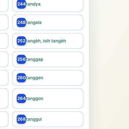
244
tandya
248
tangala
252
tangèh, isih tangèh
256
tanggap
260
tanggen
264
tanggon
268
tanggul