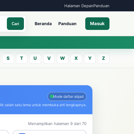
Halaman Depan
Panduan
Masuk
Beranda
Panduan
Cari
S
T
U
V
W
X
Y
Z
A
an kata Jawa
Mode daftar abjad
lik salah satu lema untuk membuka arti lengkapnya.
Cari
Menampilkan halaman 9 dari 70
ncarian