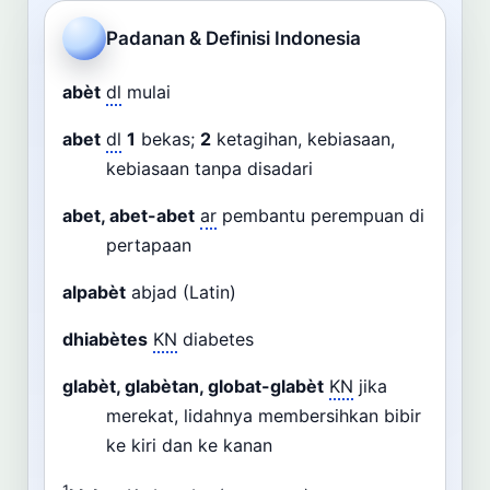
Cari
Padanan & Definisi Indonesia
Dashboard
Pencarian
abèt
dl
mulai
abet
dl
1
bekas;
2
ketagihan, kebiasaan,
kebiasaan tanpa disadari
abet, abet-abet
ar
pembantu perempuan di
pertapaan
alpabèt
abjad (Latin)
dhiabètes
KN
diabetes
glabèt, glabètan, globat-glabèt
KN
jika
merekat, lidahnya membersihkan bibir
ke kiri dan ke kanan