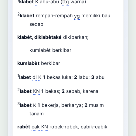
1
klabet
K
abu-abu (
ttg
warna)
2
klabet
rempah-rempah
yg
memiliki bau
sedap
klabèt, diklabètaké
dikibarkan;
kumlabèt berkibar
kumlabèt
berkibar
1
labet
dl
K
1
bekas luka;
2
labu;
3
abu
2
labet
KN
1
bekas;
2
sebab, karena
3
labet
K
1
bekerja, berkarya;
2
musim
tanam
rabèt
cak
KN
robek-robek, cabik-cabik