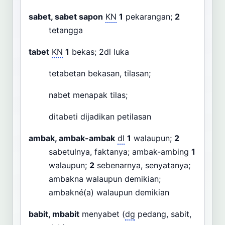
sabet, sabet sapon
KN
1
pekarangan;
2
tetangga
tabet
KN
1
bekas; 2dl luka
tetabetan bekasan, tilasan;
nabet menapak tilas;
ditabeti dijadikan petilasan
ambak, ambak-ambak
dl
1
walaupun;
2
sabetulnya, faktanya; ambak-ambing
1
walaupun;
2
sebenarnya, senyatanya;
ambakna walaupun demikian;
ambakné(a) walaupun demikian
babit, mbabit
menyabet (
dg
pedang, sabit,