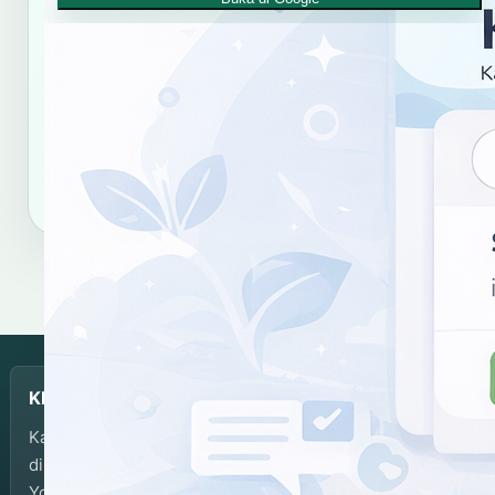
Bahasa Provinsi Daerah Istimewa
Yogyakarta
Gunakan tautan dan format sitasi ini untuk merujuk
hasil kata "abèt".
Salin tautan
Salin sitasi
KBJI
Kamus Bahasa Jawa-Indonesia dikembangkan dan
dikelola oleh Balai Bahasa Provinsi Daerah Istimewa
Yogyakarta.