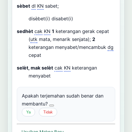
sèbet
dl
KN
sabet;
disèbet(i) disabet(i)
sedhèt
cak
KN
1
keterangan gerak cepat
(
utk
mata, menarik senjata);
2
keterangan menyabet/mencambuk
dg
cepat
selèt, mak selèt
cak
KN
keterangan
menyabet
Apakah terjemahan sudah benar dan
membantu?
Ya
Tidak
Usulkan Makna Baru