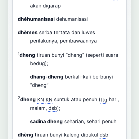
akan digarap
dhéhumanisasi
dehumanisasi
dhèmes
serba tertata dan luwes
perilakunya, pembawaannya
1
dheng
tiruan bunyi “dheng” (seperti suara
bedug);
dhang-dheng
berkali-kali berbunyi
“dheng”
2
dheng
KN
KN
suntuk atau penuh (
ttg
hari,
malam,
dsb
);
sadina dheng
seharian, sehari penuh
dhèng
tiruan bunyi kaleng dipukul
dsb