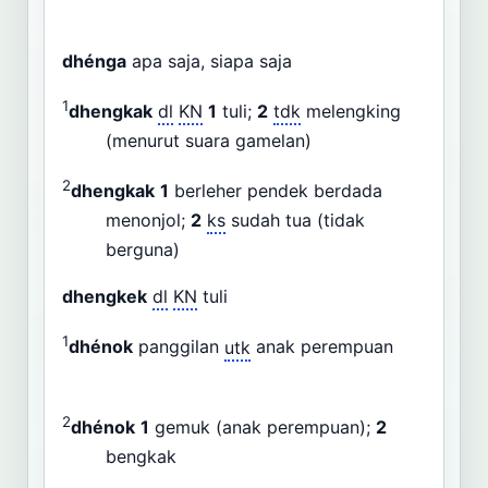
dhénga
apa saja, siapa saja
1
dhengkak
dl
KN
1
tuli;
2
tdk
melengking
(menurut suara gamelan)
2
dhengkak
1
berleher pendek berdada
menonjol;
2
ks
sudah tua (tidak
berguna)
dhengkek
dl
KN
tuli
1
dhénok
panggilan
utk
anak perempuan
2
dhénok
1
gemuk (anak perempuan);
2
bengkak