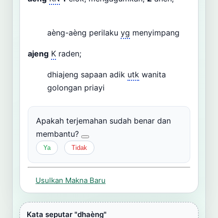
aèng-aèng perilaku
yg
menyimpang
ajeng
K
raden;
dhiajeng sapaan adik
utk
wanita
golongan priayi
Apakah terjemahan sudah benar dan
membantu?
Ya
Tidak
Usulkan Makna Baru
Kata seputar "dhaèng"