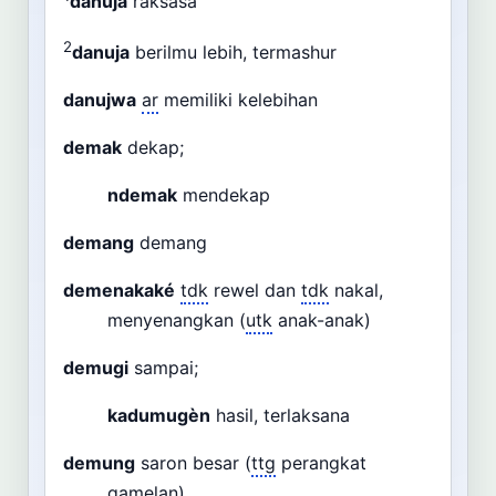
danuja
raksasa
2
danuja
berilmu lebih, termashur
danujwa
ar
memiliki kelebihan
demak
dekap;
ndemak
mendekap
demang
demang
demenakaké
tdk
rewel dan
tdk
nakal,
menyenangkan (
utk
anak-anak)
demugi
sampai;
kadumugèn
hasil, terlaksana
demung
saron besar (
ttg
perangkat
gamelan)