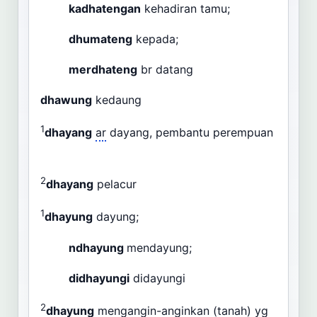
kadhatengan
kehadiran tamu;
dhumateng
kepada;
merdhateng
br datang
dhawung
kedaung
1
dhayang
ar
dayang, pembantu perempuan
2
dhayang
pelacur
1
dhayung
dayung;
ndhayung
mendayung;
didhayungi
didayungi
2
dhayung
mengangin-anginkan (tanah)
yg