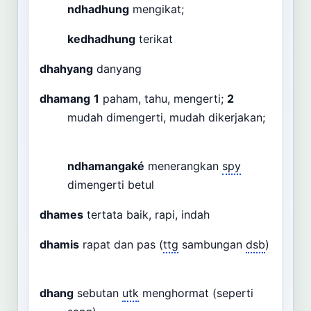
ndhadhung
mengikat;
kedhadhung
terikat
dhahyang
danyang
dhamang
1
paham, tahu, mengerti;
2
mudah dimengerti, mudah dikerjakan;
ndhamangaké
menerangkan
spy
dimengerti betul
dhames
tertata baik, rapi, indah
dhamis
rapat dan pas (
ttg
sambungan
dsb
)
dhang
sebutan
utk
menghormat (seperti