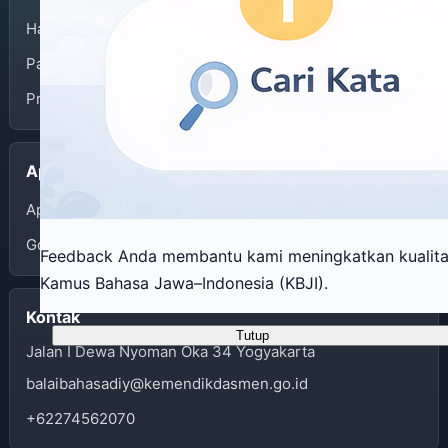
Halaman Depan
Panduan Penggunaan
Privacy Policy
Aplikasi
App Store
Google Play
Feedback Anda membantu kami meningkatkan kualit
Kamus Bahasa Jawa–Indonesia (KBJI).
Kontak
Tutup
Jalan I Dewa Nyoman Oka 34 Yogyakarta
balaibahasadiy@kemendikdasmen.go.id
+62274562070