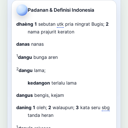
Cari
Padanan & Definisi Indonesia
Dashboard
Pencarian
dhaèng
1
sebutan
utk
pria ningrat Bugis;
2
nama prajurit keraton
danas
nanas
1
dangu
bunga aren
2
dangu
lama;
kedangon
terlalu lama
dangus
bengis, kejam
daning
1
oleh;
2
walaupun;
3
kata seru
sbg
tanda heran
1