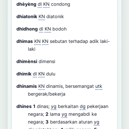
dhèyèng
dl
KN
condong
dhiatonik
KN
diatonik
dhidhong
dl
KN
bodoh
dhimas
KN
KN
sebutan terhadap adik laki-
laki
dhimènsi
dimensi
dhimik
dl
KN
dulu
dhinamis
KN
dinamis, bersemangat
utk
bergerak/bekerja
dhines
1
dinas;
yg
berkaitan
dg
pekerjaan
negara;
2
lama
yg
mengabdi ke
negara;
3
berdasarkan aturan
yg