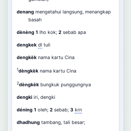
denang
mengetahui langsung, menangkap
basah
dènèng
1
lho kok;
2
sebab apa
dengkek
dl
tuli
dengkèk
nama kartu Cina
1
dèngkèk
nama kartu Cina
2
dèngkèk
bungkuk punggungnya
dengki
iri, dengki
déning
1
oleh;
2
sebab;
3
krn
dhadhung
tambang, tali besar;