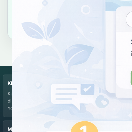
Salin tautan
Salin sitasi
KBJI
Kamus Bahasa Jawa-Indonesia dikembangkan dan
dikelola oleh Balai Bahasa Provinsi Daerah Istimewa
Yogyakarta.
Menu