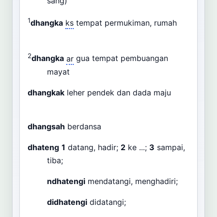
sang)
1
dhangka
ks
tempat permukiman, rumah
2
dhangka
ar
gua tempat pembuangan
mayat
dhangkak
leher pendek dan dada maju
dhangsah
berdansa
dhateng
1
datang, hadir;
2
ke ...;
3
sampai,
tiba;
ndhatengi
mendatangi, menghadiri;
didhatengi
didatangi;