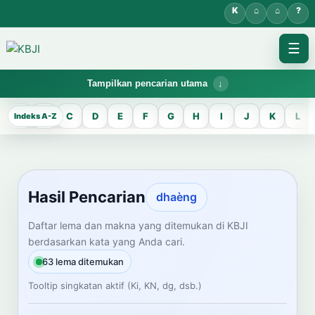
☰
Tampilkan pencarian utama
KBJI WORKSPACE
A
B
C
D
E
F
G
H
I
J
K
L
Hasil Pencarian
Temukan lema Jawa dan maknanya dalam bahasa Indonesia saat
mengelola data Kamus Bahasa Jawa-Indonesia.
Hasil Pencarian
dhaèng
CARI LEMA JAWA
Daftar lema dan makna yang ditemukan di KBJI
berdasarkan kata yang Anda cari.
Masukkan kata Jawa
63 lema ditemukan
Tooltip singkatan aktif (Ki, KN, dg, dsb.)