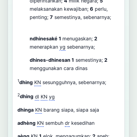
diperintahkan;
4
milik negara;
5
melaksanakan kewajiban;
6
perlu,
penting;
7
semestinya, sebenarnya;
ndhinesaké
1
menugaskan;
2
menerapkan
yg
sebenarnya;
dhines-dhinesan
1
semestinya;
2
menggunakan cara dinas
1
dhing
KN
sesungguhnya, sebenarnya;
2
dhing
dl
KN
yg
dhinga
KN
barang siapa, siapa saja
adhèng
KN
sembuh
dr
kesedihan
aèng
KN
1
elok, mengagumkan;
2
aneh;