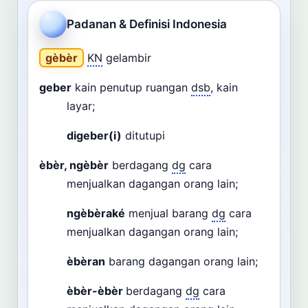
Cari
Padanan & Definisi Indonesia
Dashboard
Pencarian
gèbèr
KN
gelambir
geber
kain penutup ruangan
dsb
, kain
layar;
digeber(i)
ditutupi
èbèr, ngèbèr
berdagang
dg
cara
menjualkan dagangan orang lain;
ngèbèraké
menjual barang
dg
cara
menjualkan dagangan orang lain;
èbèran
barang dagangan orang lain;
èbèr-èbèr
berdagang
dg
cara