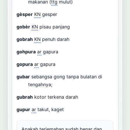
makanan (
ttg
mulut)
gèsper
KN
gesper
gobèr
KN
pisau panjang
gobrah
KN
penuh darah
gohpura
ar
gapura
gopura
ar
gapura
gubar
sebangsa gong tanpa bulatan di
tengahnya;
gubrah
kotor terkena darah
gupur
ar
takut, kaget
Apakah terjemahan sudah benar dan