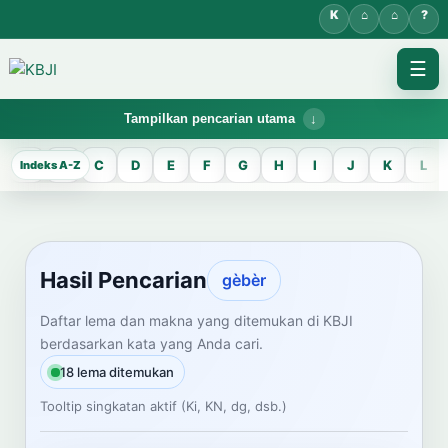
☰
Tampilkan pencarian utama
KBJI WORKSPACE
A
B
C
D
E
F
G
H
I
J
K
L
Hasil Pencarian
Temukan lema Jawa dan maknanya dalam bahasa Indonesia saat
mengelola data Kamus Bahasa Jawa-Indonesia.
Hasil Pencarian
gèbèr
CARI LEMA JAWA
Daftar lema dan makna yang ditemukan di KBJI
berdasarkan kata yang Anda cari.
Masukkan kata Jawa
18 lema ditemukan
Tooltip singkatan aktif (Ki, KN, dg, dsb.)