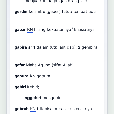
menjualkan dagangan orang lain
gerdin
kelambu (geber) tutup tempat tidur
gabar
KN
hilang kekuatannya/ khasiatnya
gabira
ar
1
dalam (
utk
laut
dsb
);
2
gembira
gafar
Maha Agung (sifat Allah)
gapura
KN
gapura
gebiri
kebiri;
nggebiri
mengebiri
gebrah
KN
tdk
bisa merasakan enaknya