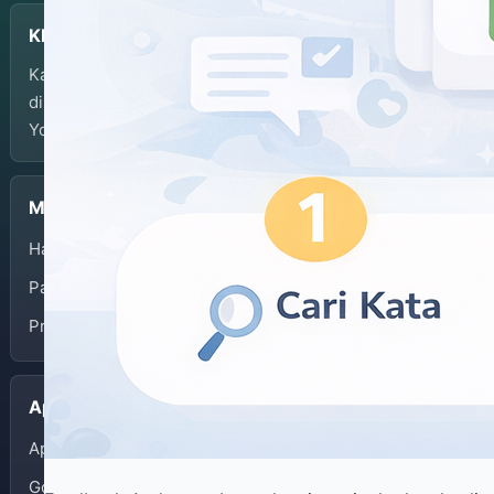
KBJI
Kamus Bahasa Jawa-Indonesia dikembangkan dan
dikelola oleh Balai Bahasa Provinsi Daerah Istimewa
Yogyakarta.
Menu
Halaman Depan
Panduan Penggunaan
Privacy Policy
Aplikasi
App Store
Google Play