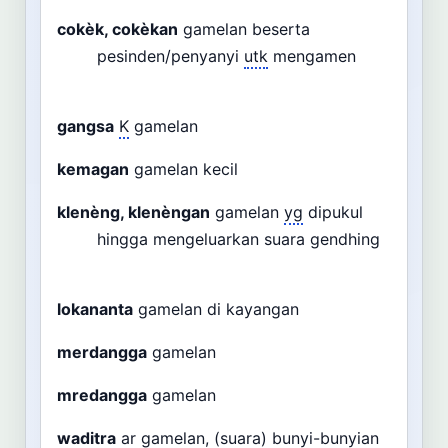
cokèk, cokèkan
gamelan beserta
pesinden/penyanyi
utk
mengamen
gangsa
K
gamelan
kemagan
gamelan kecil
klenèng, klenèngan
gamelan
yg
dipukul
hingga mengeluarkan suara gendhing
lokananta
gamelan di kayangan
merdangga
gamelan
mredangga
gamelan
waditra
ar
gamelan, (suara) bunyi-bunyian