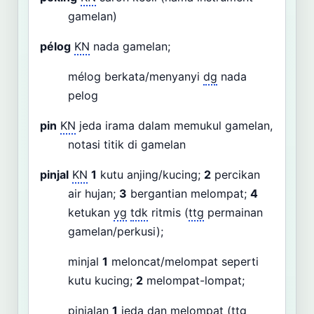
gamelan)
pélog
KN
nada gamelan;
mélog berkata/menyanyi
dg
nada
pelog
pin
KN
jeda irama dalam memukul gamelan,
notasi titik di gamelan
pinjal
KN
1
kutu anjing/kucing;
2
percikan
air hujan;
3
bergantian melompat;
4
ketukan
yg
tdk
ritmis (
ttg
permainan
gamelan/perkusi);
minjal
1
meloncat/melompat seperti
kutu kucing;
2
melompat-lompat;
pinjalan
1
jeda dan melompat (
ttg