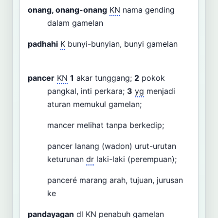
onang, onang-onang
KN
nama gending
dalam gamelan
padhahi
K
bunyi-bunyian, bunyi gamelan
pancer
KN
1
akar tunggang;
2
pokok
pangkal, inti perkara;
3
yg
menjadi
aturan memukul gamelan;
mancer melihat tanpa berkedip;
pancer lanang (wadon) urut-urutan
keturunan
dr
laki-laki (perempuan);
panceré marang arah, tujuan, jurusan
ke
pandayagan
dl
KN
penabuh gamelan