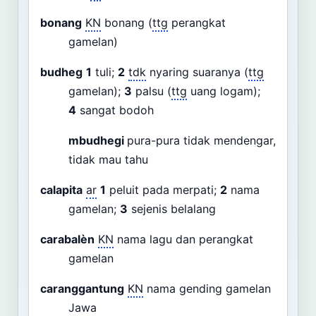
bonang
KN
bonang (
ttg
perangkat
gamelan)
budheg
1
tuli;
2
tdk
nyaring suaranya (
ttg
gamelan);
3
palsu (
ttg
uang logam);
4
sangat bodoh
mbudhegi
pura-pura tidak mendengar,
tidak mau tahu
calapita
ar
1
peluit pada merpati;
2
nama
gamelan;
3
sejenis belalang
carabalèn
KN
nama lagu dan perangkat
gamelan
caranggantung
KN
nama gending gamelan
Jawa