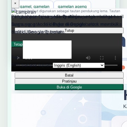
×
×
×
×
×
gamel, gamelan
gamelan ageng
Referensi berikut digunakan sebagai tautan pendukung lema. Tautan
Pengucapan lema sedang dalam pengembangan.
Pilih bahasa tujuan, klik
Pratinjau
untuk melihat hasil
eksternal dibuka di tab baru.
amel, ngamel-amel
gama
gamam
Suara yang Anda dengar mungkin belum mewakili
langsung, atau klik
Buka di Google
untuk membuka
gaman, gegaman
gamana
gamar
Tutup
dialek Jawa yang benar.
hasil di Google Translate.
gambak
gambang
gambar
Tetap dengarkan
gambas
Teks
Pilih bahasa tujuan
RUJUKAN RESMI KBJI
Batal
Pratinjau
Kamus Bahasa Jawa-Indonesia Balai
Buka di Google
Bahasa Provinsi Daerah Istimewa
Yogyakarta
Gunakan tautan dan format sitasi ini untuk merujuk
hasil kata "gamel".
Salin tautan