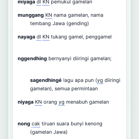
miyaga
dl
KN
pemukul gamelan
munggang
KN
nama gamelan, nama
tembang Jawa (gending)
nayaga
dl
KN
tukang gamel, penggamel
nggendhing
bernyanyi diiringi gamelan;
sagendhingé
lagu apa pun (
yg
diiringi
gamelan), semua permintaan
niyaga
KN
orang
yg
menabuh gamelan
nong
cak
tiruan suara bunyi kenong
(gamelan Jawa)