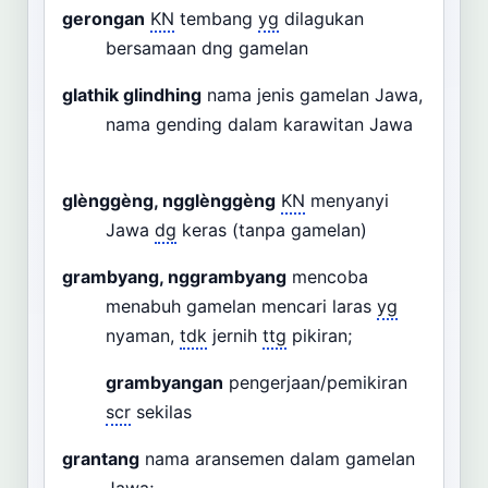
gerongan
KN
tembang
yg
dilagukan
bersamaan dng gamelan
glathik glindhing
nama jenis gamelan Jawa,
nama gending dalam karawitan Jawa
glènggèng, ngglènggèng
KN
menyanyi
Jawa
dg
keras (tanpa gamelan)
grambyang, nggrambyang
mencoba
menabuh gamelan mencari laras
yg
nyaman,
tdk
jernih
ttg
pikiran;
grambyangan
pengerjaan/pemikiran
scr
sekilas
grantang
nama aransemen dalam gamelan