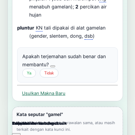
menabuh gamelan);
2
percikan air
hujan
pluntur
KN
tali dipakai di alat gamelan
(gender, slentem, dong,
dsb
)
Apakah terjemahan sudah benar dan
membantu?
Ya
Tidak
Usulkan Makna Baru
Kata seputar "gamel"
Jelajahi kata yang mirip, berawalan sama, atau masih
Cara Memberikan Feedback
Lampiran
Referensi Pendukung
Informasi
Terjemahkan ke bahasa lain
terkait dengan kata kunci ini.