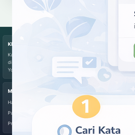
KBJI
Kamus Bahasa Jawa-Indonesia dikembangkan dan
dikelola oleh Balai Bahasa Provinsi Daerah Istimewa
Yogyakarta.
Menu
Halaman Depan
Panduan Penggunaan
Privacy Policy