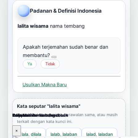
Cari
Padanan & Definisi Indonesia
Dashboard
Pencarian
lalita wisama
nama tembang
Apakah terjemahan sudah benar dan
membantu?
Ya
Tidak
Usulkan Makna Baru
Kata seputar "lalita wisama"
Jelajahi kata yang mirip, berawalan sama, atau masih
Cara Memberikan Feedback
Lampiran
Referensi Pendukung
Informasi
Terjemahkan ke bahasa lain
terkait dengan kata kunci ini.
×
×
×
×
×
lala, dilala
lalab, lalaban
lalad, laladan