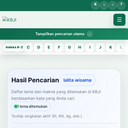
☰
Tampilkan pencarian utama
KBJI WORKSPACE
A
B
C
D
E
F
G
H
I
J
K
L
Hasil Pencarian
Temukan lema Jawa dan maknanya dalam bahasa Indonesia saat
mengelola data Kamus Bahasa Jawa-Indonesia.
Hasil Pencarian
lalita wisama
CARI LEMA JAWA
Daftar lema dan makna yang ditemukan di KBJI
berdasarkan kata yang Anda cari.
Masukkan kata Jawa
1 lema ditemukan
Tooltip singkatan aktif (Ki, KN, dg, dsb.)