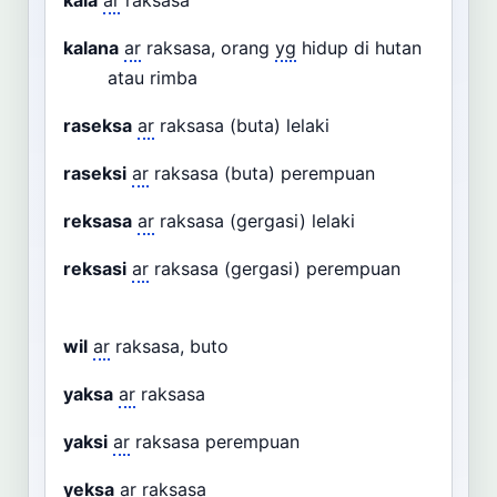
kala
ar
raksasa
kalana
ar
raksasa, orang
yg
hidup di hutan
atau rimba
raseksa
ar
raksasa (buta) lelaki
raseksi
ar
raksasa (buta) perempuan
reksasa
ar
raksasa (gergasi) lelaki
reksasi
ar
raksasa (gergasi) perempuan
wil
ar
raksasa, buto
yaksa
ar
raksasa
yaksi
ar
raksasa perempuan
yeksa
ar
raksasa