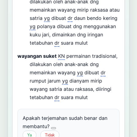
dilakukan oleh anak-anak dng
memainkan wayang mirip raksasa atau
satria
yg
dibuat
dr
daun bendo kering
yg
polanya dibuat dng menggunakan
kuku jari, dimainkan dng iringan
tetabuhan
dr
suara mulut
wayangan suket
KN
permainan tradisional,
dilakukan oleh anak-anak dng
memainkan wayang
yg
dibuat
dr
rumput jarum
yg
dianyam mirip
wayang satria atau raksasa, diiringi
tetabuhan
dr
suara mulut
Apakah terjemahan sudah benar dan
membantu?
Ya
Tidak