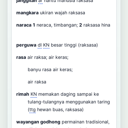
janggitan
ar
hantu manusia raksasa
mangkara
ukiran wajah raksasa
naraca
1
neraca, timbangan;
2
raksasa hina
perguwa
dl
KN
besar tinggi (raksasa)
rasa
air raksa; air keras;
banyu rasa air keras;
air raksa
rimah
KN
memakan daging sampai ke
tulang-tulangnya menggunakan taring
(
ttg
hewan buas, raksasa)
wayangan godhong
permainan tradisional,