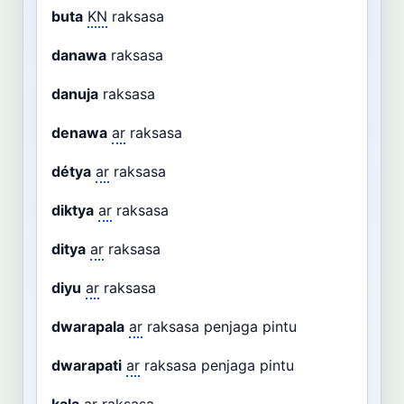
buta
KN
raksasa
danawa
raksasa
danuja
raksasa
denawa
ar
raksasa
détya
ar
raksasa
diktya
ar
raksasa
ditya
ar
raksasa
diyu
ar
raksasa
dwarapala
ar
raksasa penjaga pintu
dwarapati
ar
raksasa penjaga pintu