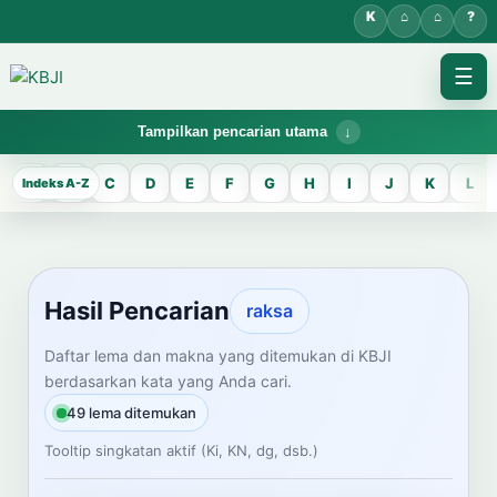
☰
Tampilkan pencarian utama
KBJI WORKSPACE
A
B
C
D
E
F
G
H
I
J
K
L
Hasil Pencarian
Temukan lema Jawa dan maknanya dalam bahasa Indonesia saat
mengelola data Kamus Bahasa Jawa-Indonesia.
Hasil Pencarian
raksa
CARI LEMA JAWA
Daftar lema dan makna yang ditemukan di KBJI
berdasarkan kata yang Anda cari.
Masukkan kata Jawa
49 lema ditemukan
Tooltip singkatan aktif (Ki, KN, dg, dsb.)