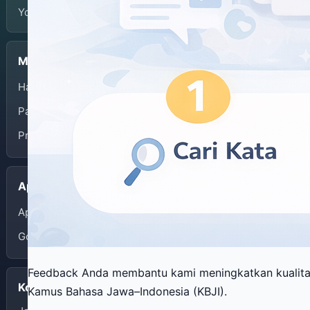
Yogyakarta.
Menu
Halaman Depan
Panduan Penggunaan
Privacy Policy
Aplikasi
App Store
Google Play
Feedback Anda membantu kami meningkatkan kualit
Kontak
Kamus Bahasa Jawa–Indonesia (KBJI).