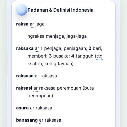
Cari
Padanan & Definisi Indonesia
Dashboard
Pencarian
raksa
ar
jaga;
ngraksa menjaga, jaga-jaga
raksaka
ar
1
penjaga, penjagaan;
2
beri,
memberi;
3
pusaka;
4
tangguh (
ttg
ksatria, kedigdayaan)
raksasa
ar
raksasa
raksasi
ar
raksasa perempuan (buta
perempuan)
asura
ar
raksasa
banasang
ar
raksasa