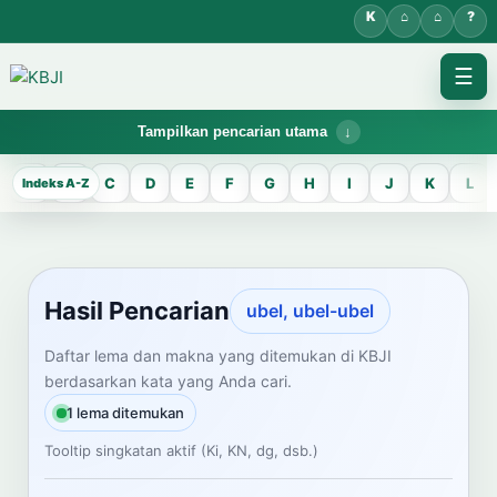
☰
Tampilkan pencarian utama
KBJI WORKSPACE
A
B
C
D
E
F
G
H
I
J
K
L
Hasil Pencarian
Temukan lema Jawa dan maknanya dalam bahasa Indonesia saat
mengelola data Kamus Bahasa Jawa-Indonesia.
Hasil Pencarian
ubel, ubel-ubel
CARI LEMA JAWA
Daftar lema dan makna yang ditemukan di KBJI
berdasarkan kata yang Anda cari.
Masukkan kata Jawa
1 lema ditemukan
Tooltip singkatan aktif (Ki, KN, dg, dsb.)