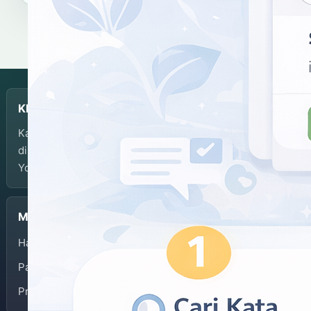
KBJI
Kamus Bahasa Jawa-Indonesia dikembangkan dan
dikelola oleh Balai Bahasa Provinsi Daerah Istimewa
Yogyakarta.
Menu
Halaman Depan
Panduan Penggunaan
Privacy Policy