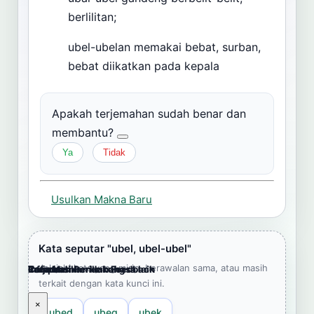
berlilitan;
ubel-ubelan memakai bebat, surban,
bebat diikatkan pada kepala
Apakah terjemahan sudah benar dan
membantu?
Ya
Tidak
Usulkan Makna Baru
Kata seputar "ubel, ubel-ubel"
Jelajahi kata yang mirip, berawalan sama, atau masih
Cara Memberikan Feedback
Lampiran
Referensi Pendukung
Informasi
Terjemahkan ke bahasa lain
terkait dengan kata kunci ini.
×
×
×
×
×
ubed
ubeg
ubek