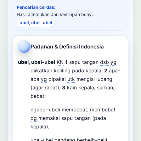
Cari
Pencarian cerdas:
Hasil ditemukan dari kemiripan bunyi.
ubel, ubel-ubel
Dashboard
Pencarian
Padanan & Definisi Indonesia
ubel, ubel-ubel
KN
1
sapu tangan
dsb
yg
diikatkan keliling pada kepala;
2
apa-
apa
yg
dipakai
utk
mengisi lubang
(agar rapat);
3
kain kepala, surban,
bebat;
ngubel-ubeli membebat, membebat
dg
memakai sapu tangan (pada
kepala);
ubal-ubel gandeng berbelit-belit,