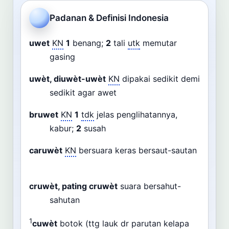
Cari
Padanan & Definisi Indonesia
Dashboard
Pencarian
uwet
KN
1
benang;
2
tali
utk
memutar
gasing
uwèt, diuwèt-uwèt
KN
dipakai sedikit demi
sedikit agar awet
bruwet
KN
1
tdk
jelas penglihatannya,
kabur;
2
susah
caruwèt
KN
bersuara keras bersaut-sautan
cruwèt, pating cruwèt
suara bersahut-
sahutan
1
cuwèt
botok (
ttg
lauk
dr
parutan kelapa