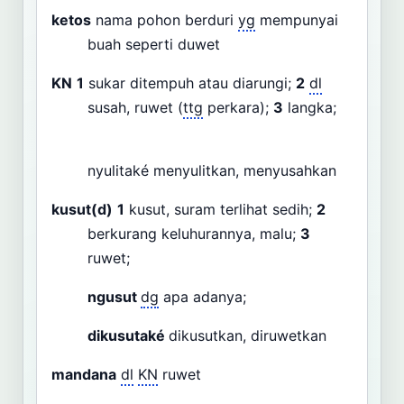
ketos
nama pohon berduri
yg
mempunyai
buah seperti duwet
KN
1
sukar ditempuh atau diarungi;
2
dl
susah, ruwet (
ttg
perkara);
3
langka;
nyulitaké menyulitkan, menyusahkan
kusut(d)
1
kusut, suram terlihat sedih;
2
berkurang keluhurannya, malu;
3
ruwet;
ngusut
dg
apa adanya;
dikusutaké
dikusutkan, diruwetkan
mandana
dl
KN
ruwet