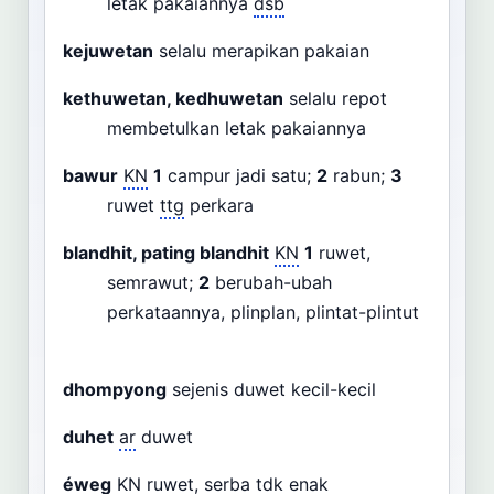
letak pakaiannya
dsb
kejuwetan
selalu merapikan pakaian
kethuwetan, kedhuwetan
selalu repot
membetulkan letak pakaiannya
bawur
KN
1
campur jadi satu;
2
rabun;
3
ruwet
ttg
perkara
blandhit, pating blandhit
KN
1
ruwet,
semrawut;
2
berubah-ubah
perkataannya, plinplan, plintat-plintut
dhompyong
sejenis duwet kecil-kecil
duhet
ar
duwet
éweg
KN
ruwet, serba
tdk
enak