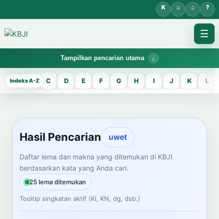
☰
Tampilkan pencarian utama
KBJI WORKSPACE
A
B
C
D
E
F
G
H
I
J
K
L
Hasil Pencarian
Temukan lema Jawa dan maknanya dalam bahasa Indonesia saat
mengelola data Kamus Bahasa Jawa-Indonesia.
Hasil Pencarian
uwet
CARI LEMA JAWA
Daftar lema dan makna yang ditemukan di KBJI
berdasarkan kata yang Anda cari.
Masukkan kata Jawa
25 lema ditemukan
Tooltip singkatan aktif (Ki, KN, dg, dsb.)