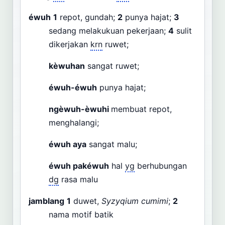
éwuh
1
repot, gundah;
2
punya hajat;
3
sedang melakukuan pekerjaan;
4
sulit
dikerjakan
krn
ruwet;
kèwuhan
sangat ruwet;
éwuh-éwuh
punya hajat;
ngèwuh-èwuhi
membuat repot,
menghalangi;
éwuh aya
sangat malu;
éwuh pakéwuh
hal
yg
berhubungan
dg
rasa malu
jamblang
1
duwet,
Syzyqium cumimi
;
2
nama motif batik