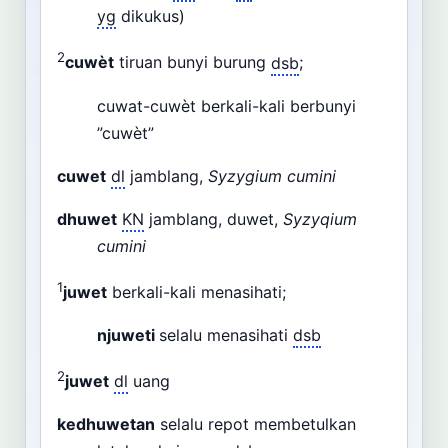
yg
dikukus)
2
cuwèt
tiruan bunyi burung
dsb
;
cuwat-cuwèt berkali-kali berbunyi
”cuwèt”
cuwet
dl
jamblang,
Syzygium cumini
dhuwet
KN
jamblang, duwet,
Syzyqium
cumini
1
juwet
berkali-kali menasihati;
njuweti
selalu menasihati
dsb
2
juwet
dl
uang
kedhuwetan
selalu repot membetulkan