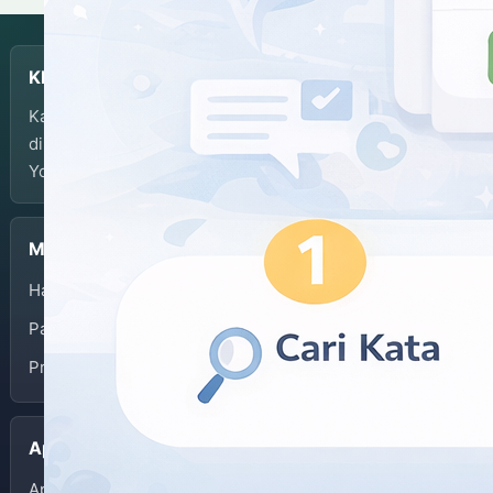
KBJI
Kamus Bahasa Jawa-Indonesia dikembangkan dan
dikelola oleh Balai Bahasa Provinsi Daerah Istimewa
Yogyakarta.
Menu
Halaman Depan
Panduan Penggunaan
Privacy Policy
Aplikasi
App Store