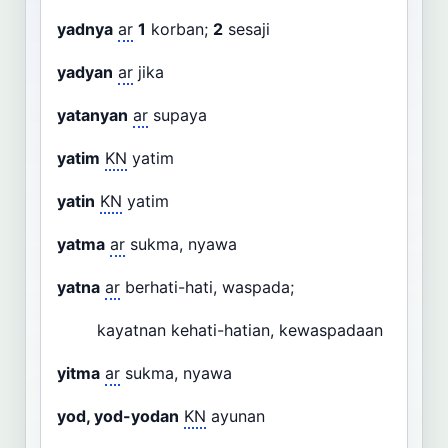
yadnya
ar
1
korban;
2
sesaji
yadyan
ar
jika
yatanyan
ar
supaya
yatim
KN
yatim
yatin
KN
yatim
yatma
ar
sukma, nyawa
yatna
ar
berhati-hati, waspada;
kayatnan kehati-hatian, kewaspadaan
yitma
ar
sukma, nyawa
yod, yod-yodan
KN
ayunan