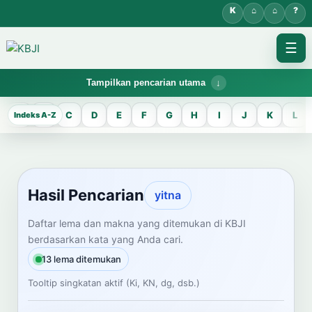
☰
Tampilkan pencarian utama
KBJI WORKSPACE
A
B
C
D
E
F
G
H
I
J
K
L
Hasil Pencarian
Temukan lema Jawa dan maknanya dalam bahasa Indonesia saat
mengelola data Kamus Bahasa Jawa-Indonesia.
Hasil Pencarian
yitna
CARI LEMA JAWA
Daftar lema dan makna yang ditemukan di KBJI
berdasarkan kata yang Anda cari.
Masukkan kata Jawa
13 lema ditemukan
Tooltip singkatan aktif (Ki, KN, dg, dsb.)