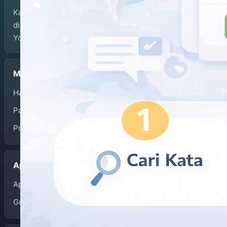
Kamus Bahasa Jawa-Indonesia dikembangkan dan
dikelola oleh Balai Bahasa Provinsi Daerah Istimewa
Yogyakarta.
Menu
Halaman Depan
Panduan Penggunaan
Privacy Policy
Aplikasi
App Store
Google Play