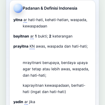
Cari
Padanan & Definisi Indonesia
Dashboard
Pencarian
yitna
ar
hati-hati, kehati-hatian, waspada,
kewaspadaan
bayitnan
ar
1
bukti;
2
keterangan
prayitna
KN
awas, waspada dan hati-hati;
mrayitnani berupaya, berdaya upaya
agar tetap atau lebih awas, waspada,
dan hati-hati;
kaprayitnan kewaspadaan, berhati-
hati (ingat dan hati-hati)
yadin
ar
jika