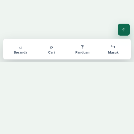
↑
⌂
⌕
?
↳
Beranda
Cari
Panduan
Masuk