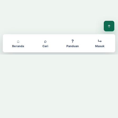
↑
⌂
⌕
?
↳
Beranda
Cari
Panduan
Masuk