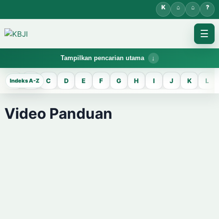
☰
Tampilkan pencarian utama
KBJI WORKSPACE
A
B
C
D
E
F
G
H
I
J
K
L
KBJI
Video Panduan
Temukan lema Jawa dan maknanya dalam bahasa Indonesia saat
mengelola data Kamus Bahasa Jawa-Indonesia.
CARI LEMA JAWA
Masukkan kata Jawa