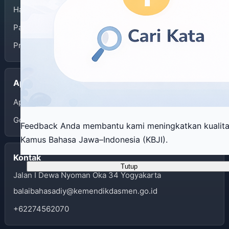
Halaman Depan
Panduan Penggunaan
Privacy Policy
Aplikasi
App Store
Google Play
Feedback Anda membantu kami meningkatkan kualit
Kamus Bahasa Jawa–Indonesia (KBJI).
Kontak
Tutup
Jalan I Dewa Nyoman Oka 34 Yogyakarta
balaibahasadiy@kemendikdasmen.go.id
+62274562070