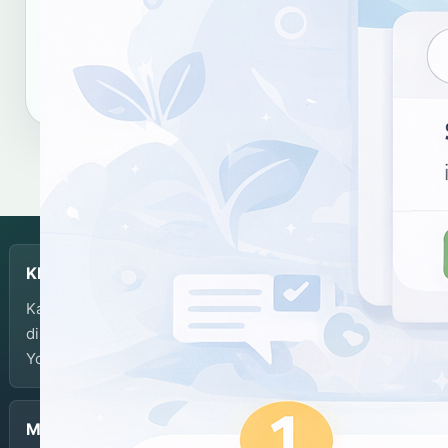
Salin tautan
Salin sitasi
KBJI
Kamus Bahasa Jawa-Indonesia dikembangkan dan
dikelola oleh Balai Bahasa Provinsi Daerah Istimewa
Yogyakarta.
Menu