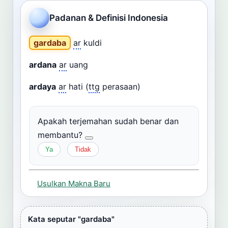
Cari
Padanan & Definisi Indonesia
Dashboard
Pencarian
gardaba
ar
kuldi
ardana
ar
uang
ardaya
ar
hati (
ttg
perasaan)
Apakah terjemahan sudah benar dan
membantu?
Ya
Tidak
Usulkan Makna Baru
Kata seputar "gardaba"