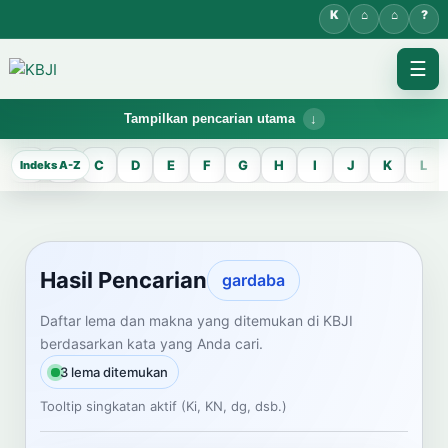
☰
Tampilkan pencarian utama
KBJI WORKSPACE
A
B
C
D
E
F
G
H
I
J
K
L
Hasil Pencarian
Temukan lema Jawa dan maknanya dalam bahasa Indonesia saat
mengelola data Kamus Bahasa Jawa-Indonesia.
Hasil Pencarian
gardaba
CARI LEMA JAWA
Daftar lema dan makna yang ditemukan di KBJI
berdasarkan kata yang Anda cari.
Masukkan kata Jawa
3 lema ditemukan
Tooltip singkatan aktif (Ki, KN, dg, dsb.)