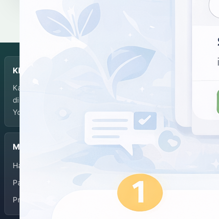
KBJI
Kamus Bahasa Jawa-Indonesia dikembangkan dan
dikelola oleh Balai Bahasa Provinsi Daerah Istimewa
Yogyakarta.
Menu
Halaman Depan
Panduan Penggunaan
Privacy Policy