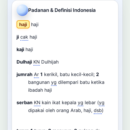
Cari
Padanan & Definisi Indonesia
Dashboard
Pencarian
haji
haji
ji
cak
haji
kaji
haji
Dulhaji
KN
Dulhijah
jumrah
Ar
1
kerikil, batu kecil-kecil;
2
bangunan
yg
dilempari batu ketika
ibadah haji
serban
KN
kain ikat kepala
yg
lebar (
yg
dipakai oleh orang Arab, haji,
dsb
)