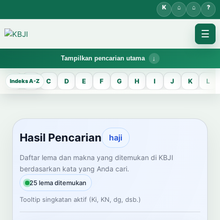
☰
Tampilkan pencarian utama
KBJI WORKSPACE
A
B
C
D
E
F
G
H
I
J
K
L
Hasil Pencarian
Temukan lema Jawa dan maknanya dalam bahasa Indonesia saat
mengelola data Kamus Bahasa Jawa-Indonesia.
Hasil Pencarian
haji
CARI LEMA JAWA
Daftar lema dan makna yang ditemukan di KBJI
berdasarkan kata yang Anda cari.
Masukkan kata Jawa
25 lema ditemukan
Tooltip singkatan aktif (Ki, KN, dg, dsb.)