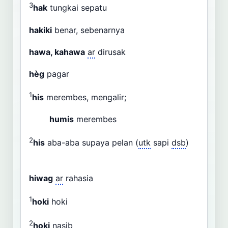
3
hak
tungkai sepatu
hakiki
benar, sebenarnya
hawa, kahawa
ar
dirusak
hèg
pagar
1
his
merembes, mengalir;
humis
merembes
2
his
aba-aba supaya pelan (
utk
sapi
dsb
)
hiwag
ar
rahasia
1
hoki
hoki
2
hoki
nasib