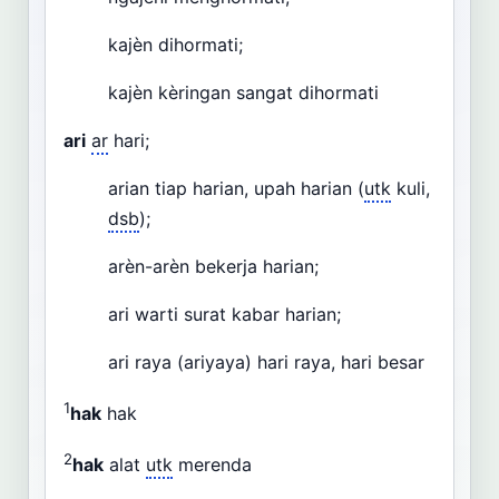
kajèn dihormati;
kajèn kèringan sangat dihormati
ari
ar
hari;
arian tiap harian, upah harian (
utk
kuli,
dsb
);
arèn-arèn bekerja harian;
ari warti surat kabar harian;
ari raya (ariyaya) hari raya, hari besar
1
hak
hak
2
hak
alat
utk
merenda