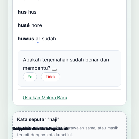
hus
hus
husé
hore
huwus
ar
sudah
Apakah terjemahan sudah benar dan
membantu?
Ya
Tidak
Usulkan Makna Baru
Kata seputar "haji"
Jelajahi kata yang mirip, berawalan sama, atau masih
Cara Memberikan Feedback
Lampiran
Referensi Pendukung
Informasi
Terjemahkan ke bahasa lain
terkait dengan kata kunci ini.