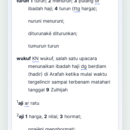
turun
1
turun;
2
menurun;
3
pulang
dr
ibadah haji;
4
turun (
ttg
harga);
nuruni menuruni;
diturunaké diturunkan;
tumurun turun
wukuf
KN
wukuf, salah satu upacara
menunaikan ibadah haji
dg
berdiam
(hadir) di Arafah ketika mulai waktu
tergelincir sampai terbenam matahari
tanggal
9
Zulhijah
1
aji
ar
ratu
2
aji
1
harga,
2
nilai;
3
hormat;
ngajèni menghormati;