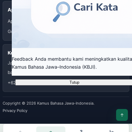
Aplikasi
App Store
Google Play
Kontak
Feedback Anda membantu kami meningkatkan kualit
Jalan I Dewa Nyoman Oka 34 Yogyakarta
Kamus Bahasa Jawa–Indonesia (KBJI).
balaibahasadiy@kemendikdasmen.go.id
+62274562070
Tutup
Copyright © 2026 Kamus Bahasa Jawa-Indonesia.
Privacy Policy
↑
⌂
⌕
?
↳