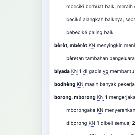
mbeciki berbuat baik, meraih
beciké alangkah baiknya, seb
bebeciké paling baik
bèrèt, mbèrèt
KN
menyingkir, men
bèrètan tambahan pengeluara
biyada
KN
1
dl
gadis
yg
membantu p
bodhèng
KN
masih banyak pekerj
borong, mborong
KN
1
mengerjaka
mborongaké
KN
menyerahkan 
diborong
KN
1
dibeli semua;
2