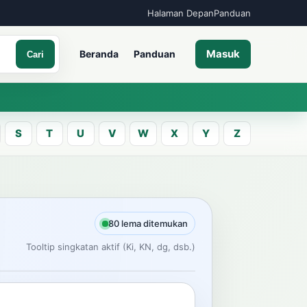
Halaman Depan
Panduan
Masuk
Beranda
Panduan
Cari
S
T
U
V
W
X
Y
Z
A
an kata Jawa
80 lema ditemukan
Tooltip singkatan aktif (Ki, KN, dg, dsb.)
Cari
ncarian