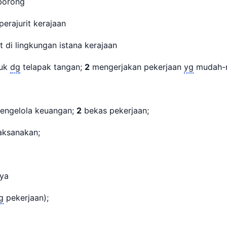
borong
erajurit kerajaan
 di lingkungan istana kerajaan
uk
dg
telapak tangan;
2
mengerjakan pekerjaan
yg
mudah-
mengelola keuangan;
2
bekas pekerjaan;
aksanakan;
ya
g
pekerjaan);