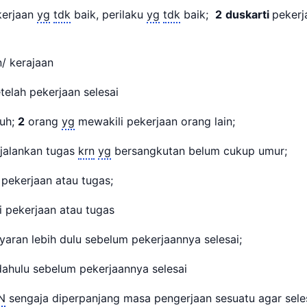
erjaan
yg
tdk
baik, perilaku
yg
tdk
baik;
2
duskarti
peker
n/ kerajaan
telah pekerjaan selesai
uh;
2
orang
yg
mewakili pekerjaan orang lain;
alankan tugas
krn
yg
bersangkutan belum cukup umur;
 pekerjaan atau tugas;
i pekerjaan atau tugas
aran lebih dulu sebelum pekerjaannya selesai;
ahulu sebelum pekerjaannya selesai
N
sengaja diperpanjang masa pengerjaan sesuatu agar sele