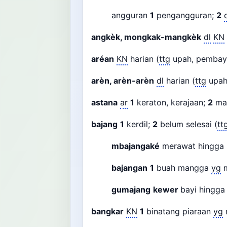
angguran
1
pengangguran;
2
angkèk, mongkak-mangkèk
dl
KN
aréan
KN
harian (
ttg
upah, pembaya
arèn, arèn-arèn
dl
harian (
ttg
upah
astana
ar
1
keraton, kerajaan;
2
mak
bajang
1
kerdil;
2
belum selesai (
tt
mbajangaké
merawat hingga p
bajangan
1
buah mangga
yg
m
gumajang
kewer
bayi hingg
bangkar
KN
1
binatang piaraan
yg