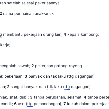
an setelah selesai pekerjaannya
2
nama permainan anak-anak
g
membantu pekerjaan orang lain;
4
kepala kampung;
kerja;
engolah sawah;
2
pekerjaan gotong royong
k pekerjaan;
3
banyak dan tak laku (
ttg
dagangan)
aan;
2
sangat banyak dan
tdk
laku (
ttg
dagangan)
lak, sifat,
dsb
);
3
tanpa perubahan, selamat;
4
tanpa pert
 cantik;
6
asri (
ttg
pemandangan);
7
kukuh dalam pekerjaa