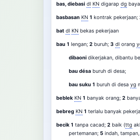
bas, diebasi
dl
KN
digarap
dg
bayar
basbasan
KN
1
kontrak pekerjaan;
bat
dl
KN
bekas pekerjaan
bau
1
lengan;
2
buruh;
3
dl
orang
y
dibaoni
dikerjakan, dibantu be
bau désa
buruh di desa;
bau suku
1
buruh di desa
yg
m
beblek
KN
1
banyak orang;
2
banya
bebreg
KN
1
terlalu banyak pekerj
becik
1
tanpa cacad;
2
baik (
ttg
akh
pertemanan;
5
indah, tampan,