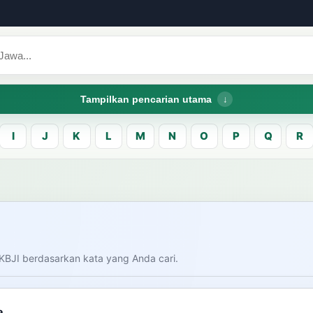
Tampilkan pencarian utama
I
J
K
L
M
N
O
P
Q
R
CARI LEMA JAW
Masukk
carian
KBJI berdasarkan kata yang Anda cari.
am bahasa Indonesia saat
donesia.
Dashboard
Pe
a