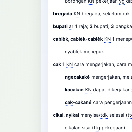
borongan
KN
pekerjaan
yg
di
bregada
KN
bregada, sekelompok p
bupati
ar
1
raja;
2
bupati;
3
pangkat
cablèk, cablèk-cablèk
KN
1
menep
nyablèk menepuk
cak
1
KN
cara mengerjakan, cara 
ngecakaké
mengerjakan, mel
kacakan
KN
dapat dikerjakan;
cak
-cakané
cara pengerjaann
cikal, nyikal
menyisa/
tdk
selesai (
tt
cikalan sisa (
ttg
pekerjaan)