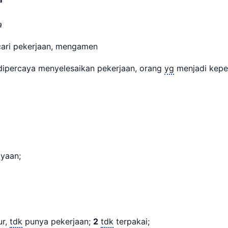
a
ari pekerjaan, mengamen
ipercaya menyelesaikan pekerjaan, orang
yg
menjadi kepe
yaan;
r,
tdk
punya pekerjaan;
2
tdk
terpakai;