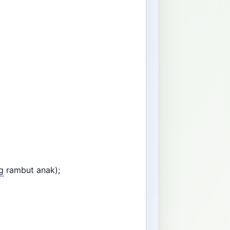
g
rambut anak);