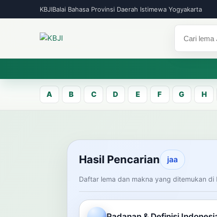
KBJI
Balai Bahasa Provinsi Daerah Istimewa Yogyakarta
A
B
C
D
E
F
G
H
KBJI WORKSPACE
Hasil Pen
Hasil Pencarian
jaa
Daftar lema dan makna yang ditemukan di 
Temukan lema Jawa dan maknanya dal
mengelola data Kamus Bahasa Jawa-In
Padanan & Definisi Indonesi