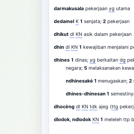
darmakusala
pekerjaan
yg
utama
dedamel
K
1
senjata;
2
pekerjaan
dhikut
dl
KN
asik dalam pekerjaa
dhin
dl
KN
1
kewajiban menjalani p
dhines
1
dinas;
yg
berkaitan
dg
pek
negara;
5
melaksanakan kewa
ndhinesaké
1
menugaskan;
2
dhines-dhinesan
1
semestiny
dhocèng
dl
KN
tdk
ajeg (
ttg
peker
dlodok, ndlodok
KN
1
meleleh ttp 