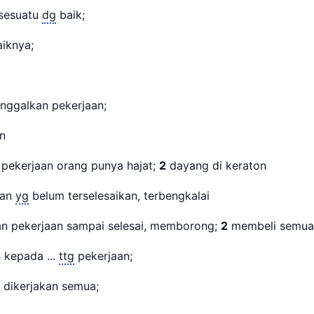
 sesuatu
dg
baik;
aiknya;
inggalkan pekerjaan;
n
ekerjaan orang punya hajat;
2
dayang di keraton
aan
yg
belum terselesaikan, terbengkalai
n pekerjaan sampai selesai, memborong;
2
membeli semua
kepada ...
ttg
pekerjaan;
dikerjakan semua;