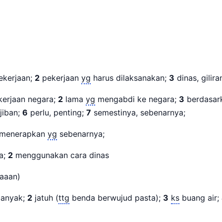
n
ekerjaan;
2
pekerjaan
yg
harus dilaksanakan;
3
dinas, gili
erjaan negara;
2
lama
yg
mengabdi ke negara;
3
berdasar
jiban;
6
perlu, penting;
7
semestinya, sebenarnya;
menerapkan
yg
sebenarnya;
a;
2
menggunakan cara dinas
jaaan)
banyak;
2
jatuh (
ttg
benda berwujud pasta);
3
ks
buang air;