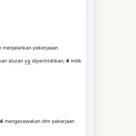
ran menjalankan pekerjaaan
kan aturan
yg
diperintahkan;
4
milik
4
mengecewakan dlm pekerjaan