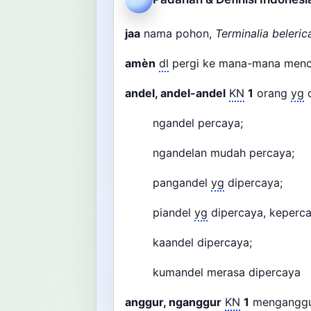
jaa
nama pohon,
Terminalia beleric
amèn
dl
pergi ke mana-mana menc
andel, andel-andel
KN
1
orang
yg
d
ngandel percaya;
ngandelan mudah percaya;
pangandel
yg
dipercaya;
piandel
yg
dipercaya, keperca
kaandel dipercaya;
kumandel merasa dipercaya
anggur, nganggur
KN
1
menganggu