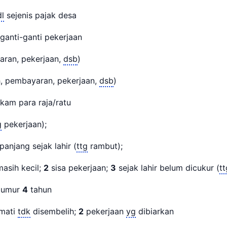
dl
sejenis pajak desa
ganti-ganti pekerjaan
ran, pekerjaan,
dsb
)
, pembayaran, pekerjaan,
dsb
)
am para raja/ratu
g
pekerjaan);
anjang sejak lahir (
ttg
rambut);
asih kecil;
2
sisa pekerjaan;
3
sejak lahir belum dicukur (
tt
a umur
4
tahun
mati
tdk
disembelih;
2
pekerjaan
yg
dibiarkan