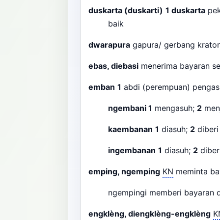
duskarta (duskarti)
1
duskarta
pek
baik
dwarapura
gapura/ gerbang krato
ebas, diebasi
menerima bayaran se
emban
1
abdi (perempuan) pengas
ngembani
1
mengasuh;
2
menj
kaembanan
1
diasuh;
2
diberi
ingembanan
1
diasuh;
2
diber
emping, ngemping
KN
meminta bay
ngempingi memberi bayaran d
engklèng, diengklèng-engklèng
K