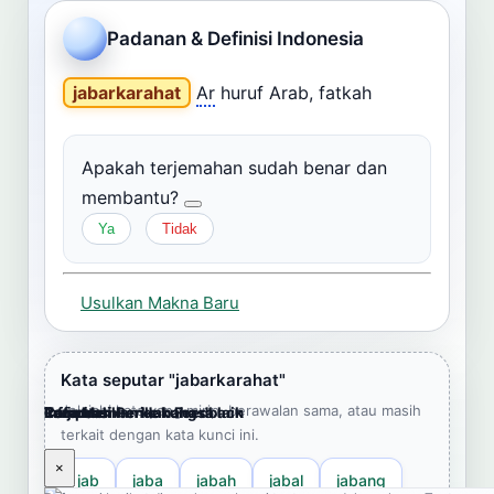
Cari
Padanan & Definisi Indonesia
Dashboard
Pencarian
jabarkarahat
Ar
huruf Arab, fatkah
Apakah terjemahan sudah benar dan
membantu?
Ya
Tidak
Usulkan Makna Baru
Kata seputar "jabarkarahat"
Jelajahi kata yang mirip, berawalan sama, atau masih
Cara Memberikan Feedback
Lampiran
Referensi Pendukung
Informasi
Terjemahkan ke bahasa lain
terkait dengan kata kunci ini.
×
×
×
×
×
jab
jaba
jabah
jabal
jabang