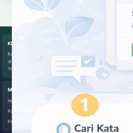
KBJI
Kamus Bahasa Jawa-Indonesia dikembangkan dan
dikelola oleh Balai Bahasa Provinsi Daerah Istimewa
Yogyakarta.
Menu
Halaman Depan
Panduan Penggunaan
Privacy Policy