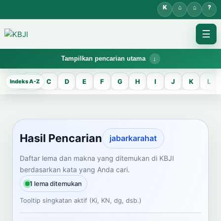
☰
Tampilkan pencarian utama
KBJI WORKSPACE
A
B
C
D
E
F
G
H
I
J
K
L
Hasil Pencarian
Temukan lema Jawa dan maknanya dalam bahasa Indonesia saat
mengelola data Kamus Bahasa Jawa-Indonesia.
Hasil Pencarian
jabarkarahat
CARI LEMA JAWA
Daftar lema dan makna yang ditemukan di KBJI
berdasarkan kata yang Anda cari.
Masukkan kata Jawa
1 lema ditemukan
Tooltip singkatan aktif (Ki, KN, dg, dsb.)