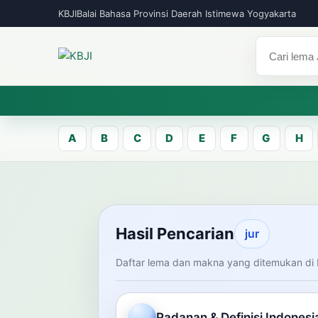
KBJI
Balai Bahasa Provinsi Daerah Istimewa Yogyakarta
A
B
C
D
E
F
G
H
KBJI WORKSPACE
Hasil Pen
Hasil Pencarian
jur
Daftar lema dan makna yang ditemukan di 
Temukan lema Jawa dan maknanya dal
mengelola data Kamus Bahasa Jawa-In
Padanan & Definisi Indonesi