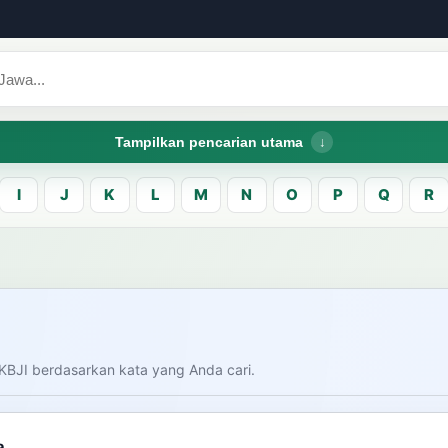
Tampilkan pencarian utama
I
J
K
L
M
N
O
P
Q
R
CARI LEMA JAW
Masukk
carian
KBJI berdasarkan kata yang Anda cari.
am bahasa Indonesia saat
donesia.
Dashboard
Pe
a