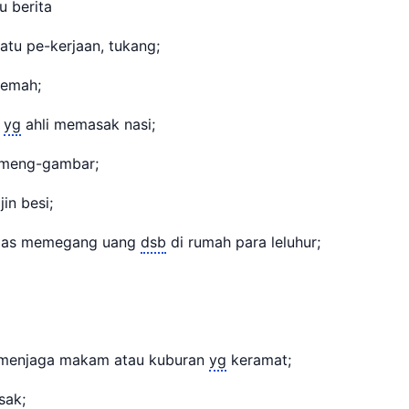
ru berita
atu pe-kerjaan, tukang;
jemah;
g
yg
ahli memasak nasi;
meng-gambar;
in besi;
gas memegang uang
dsb
di rumah para leluhur;
menjaga makam atau kuburan
yg
keramat;
sak;