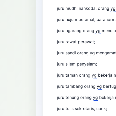
juru mudhi nahkoda, orang
yg
juru nujum peramal, paranorma
juru ngarang orang
yg
mencipt
juru rawat perawat;
juru sandi orang
yg
mengamat
juru silem penyelam;
juru taman orang
yg
bekerja 
juru tambang orang
yg
bertug
juru tenung orang
yg
bekerja 
juru tulis sekretaris, carik;