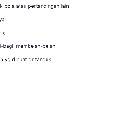
ak bola atau pertandingan lain
nya
gka;
i-bagi, membelah-belah;
ah
yg
dibuat
dr
tanduk