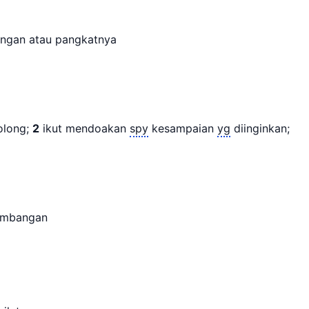
longan atau pangkatnya
olong;
2
ikut mendoakan
spy
kesampaian
yg
diinginkan;
umbangan