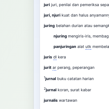
juri
juri, penilai dan pemeriksa sep
juri, njuri
kuat dan halus anyaman
juring
belahan durian atau seman
njuring
mengiris-iris, membag
panjuringan
alat
utk
membel
juris
dl
kera
jurit
ar
perang, peperangan
1
jurnal
buku catatan harian
2
jurnal
koran, surat kabar
jurnalis
wartawan