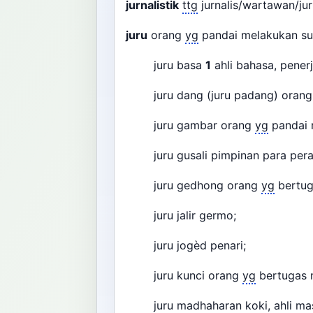
jurnalistik
ttg
jurnalis/wartawan/ju
juru
orang
yg
pandai melakukan su
juru basa
1
ahli bahasa, pener
juru dang (juru padang) oran
juru gambar orang
yg
pandai 
juru gusali pimpinan para peraj
juru gedhong orang
yg
bertu
juru jalir germo;
juru jogèd penari;
juru kunci orang
yg
bertugas 
juru madhaharan koki, ahli ma