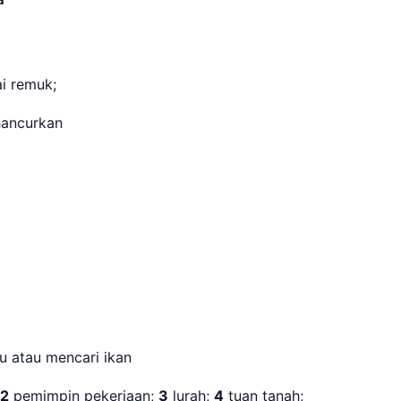
i remuk;
hancurkan
ya
 atau mencari ikan
2
pemimpin pekerjaan;
3
lurah;
4
tuan tanah;