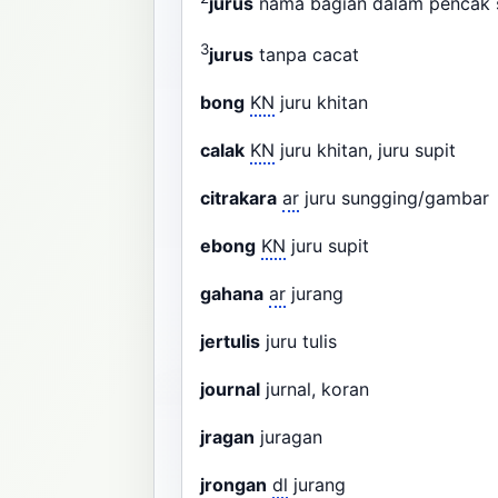
jurus
nama bagian dalam pencak 
3
jurus
tanpa cacat
bong
KN
juru khitan
calak
KN
juru khitan, juru supit
citrakara
ar
juru sungging/gamba
ebong
KN
juru supit
gahana
ar
jurang
jertulis
juru tulis
journal
jurnal, koran
jragan
juragan
jrongan
dl
jurang