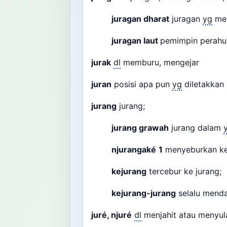
juragan dharat
juragan
yg
men
juragan laut
pemimpin perahu 
jurak
dl
memburu, mengejar
juran
posisi apa pun
yg
diletakkan
jurang
jurang;
jurang grawah
jurang dalam
njurangaké
1
menyeburkan ke
kejurang
tercebur ke jurang;
kejurang-jurang
selalu menda
juré, njuré
dl
menjahit atau menyula