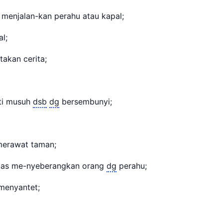
menjalan-kan perahu atau kapal;
l;
akan cerita;
i musuh
dsb
dg
bersembunyi;
merawat taman;
as me-nyeberangkan orang
dg
perahu;
menyantet;