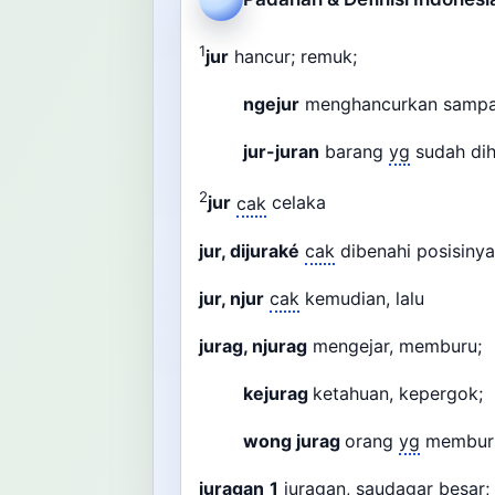
1
jur
hancur; remuk;
ngejur
menghancurkan sampa
jur-juran
barang
yg
sudah di
2
jur
cak
celaka
jur, dijuraké
cak
dibenahi posisin
jur, njur
cak
kemudian, lalu
jurag, njurag
mengejar, memburu;
kejurag
ketahuan, kepergok;
wong jurag
orang
yg
memburu
juragan
1
juragan, saudagar besar;