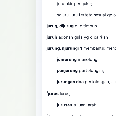
juru ukir pengukir;
sajuru-juru tertata sesuai go
jurug, dijurug
dl
ditimbun
juruh
adonan gula
yg
dicairkan
jurung, njurungi
1
membantu; men
jumurung
menolong;
panjurung
pertolongan;
jurungan doa
pertolongan, s
1
jurus
lurus;
jurusan
tujuan, arah
2