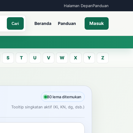
Halaman Depan
Panduan
Masuk
Beranda
Panduan
Cari
S
T
U
V
W
X
Y
Z
A
an kata Jawa
80 lema ditemukan
Tooltip singkatan aktif (Ki, KN, dg, dsb.)
Cari
ncarian