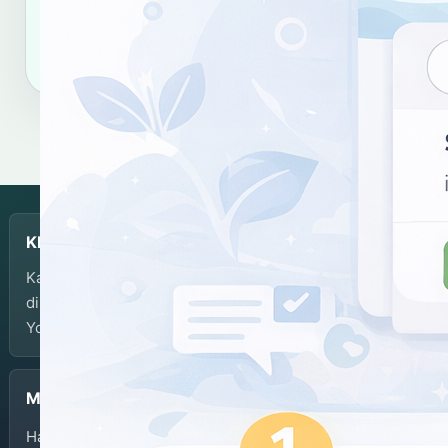
Salin tautan
Salin sitasi
KBJI
Kamus Bahasa Jawa-Indonesia dikembangkan dan
dikelola oleh Balai Bahasa Provinsi Daerah Istimewa
Yogyakarta.
Menu
Halaman Depan