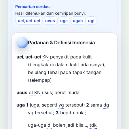
Cari
Pencarian cerdas:
Hasil ditemukan dari kemiripan bunyi.
uci, uci-uci
ucus
uga
ugah
ugi
Dashboard
Pencarian
Padanan & Definisi Indonesia
uci, uci-uci
KN
penyakit pada kulit
(bengkak di dalam kulit ada isinya),
belulang tebal pada tapak tangan
(telempap)
ucus
dl
KN
usus; perut muda
uga
1
juga, seperti
yg
tersebut;
2
sama
dg
yg
tersebut;
3
begitu pula;
uga-uga
dl
boleh jadi bila...,
tdk