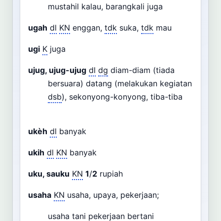
mustahil kalau, barangkali juga
ugah
dl
KN
enggan,
tdk
suka,
tdk
mau
ugi
K
juga
ujug, ujug-ujug
dl
dg
diam-diam (tiada
bersuara) datang (melakukan kegiatan
dsb
), sekonyong-konyong, tiba-tiba
ukèh
dl
banyak
ukih
dl
KN
banyak
uku, sauku
KN
1
/
2
rupiah
usaha
KN
usaha, upaya, pekerjaan;
usaha tani pekerjaan bertani