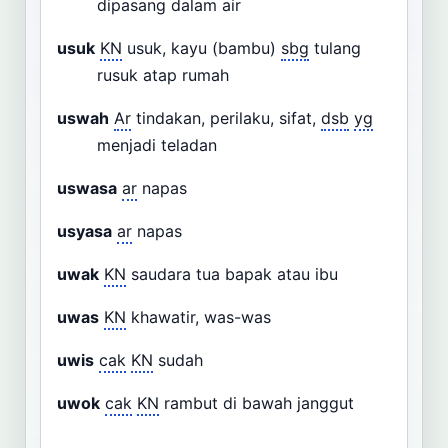
dipasang dalam air
usuk
KN
usuk, kayu (bambu)
sbg
tulang
rusuk atap rumah
uswah
Ar
tindakan, perilaku, sifat,
dsb
yg
menjadi teladan
uswasa
ar
napas
usyasa
ar
napas
uwak
KN
saudara tua bapak atau ibu
uwas
KN
khawatir, was-was
uwis
cak
KN
sudah
uwok
cak
KN
rambut di bawah janggut