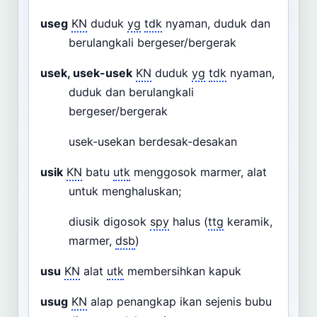
useg
KN
duduk
yg
tdk
nyaman, duduk dan
berulangkali bergeser/bergerak
usek, usek-usek
KN
duduk
yg
tdk
nyaman,
duduk dan berulangkali
bergeser/bergerak
usek-usekan berdesak-desakan
usik
KN
batu
utk
menggosok marmer, alat
untuk menghaluskan;
diusik digosok
spy
halus (
ttg
keramik,
marmer,
dsb
)
usu
KN
alat
utk
membersihkan kapuk
usug
KN
alap penangkap ikan sejenis bubu