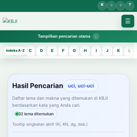
☰
Tampilkan pencarian utama
KBJI WORKSPACE
A
B
C
D
E
F
G
H
I
J
K
L
Hasil Pencarian
Temukan lema Jawa dan maknanya dalam bahasa Indonesia saat
mengelola data Kamus Bahasa Jawa-Indonesia.
Hasil Pencarian
uci, uci-uci
CARI LEMA JAWA
Daftar lema dan makna yang ditemukan di KBJI
berdasarkan kata yang Anda cari.
Masukkan kata Jawa
32 lema ditemukan
Tooltip singkatan aktif (Ki, KN, dg, dsb.)