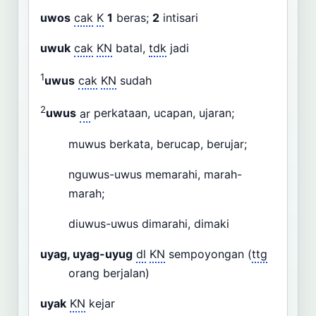
uwos
cak
K
1
beras;
2
intisari
uwuk
cak
KN
batal,
tdk
jadi
1
uwus
cak
KN
sudah
2
uwus
ar
perkataan, ucapan, ujaran;
muwus berkata, berucap, berujar;
nguwus-uwus memarahi, marah-
marah;
diuwus-uwus dimarahi, dimaki
uyag, uyag-uyug
dl
KN
sempoyongan (
ttg
orang berjalan)
uyak
KN
kejar