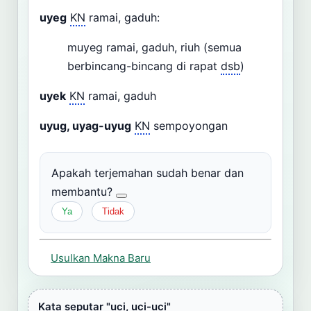
uyeg
KN
ramai, gaduh:
muyeg ramai, gaduh, riuh (semua
berbincang-bincang di rapat
dsb
)
uyek
KN
ramai, gaduh
uyug, uyag-uyug
KN
sempoyongan
Apakah terjemahan sudah benar dan
membantu?
Ya
Tidak
Usulkan Makna Baru
Kata seputar "uci, uci-uci"