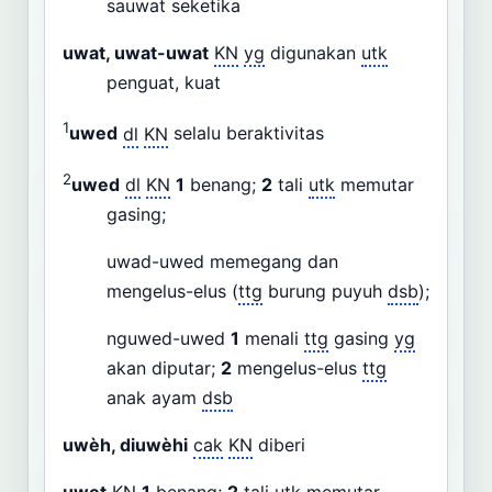
sauwat seketika
uwat, uwat-uwat
KN
yg
digunakan
utk
penguat, kuat
1
uwed
dl
KN
selalu beraktivitas
2
uwed
dl
KN
1
benang;
2
tali
utk
memutar
gasing;
uwad-uwed memegang dan
mengelus-elus (
ttg
burung puyuh
dsb
);
nguwed-uwed
1
menali
ttg
gasing
yg
akan diputar;
2
mengelus-elus
ttg
anak ayam
dsb
uwèh, diuwèhi
cak
KN
diberi
uwet
KN
1
benang;
2
tali
utk
memutar