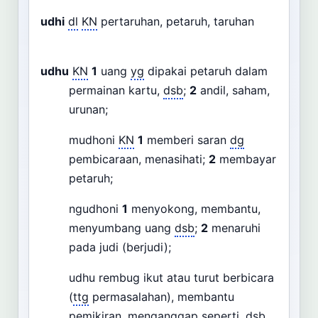
udhi
dl
KN
pertaruhan, petaruh, taruhan
udhu
KN
1
uang
yg
dipakai petaruh dalam
permainan kartu,
dsb
;
2
andil, saham,
urunan;
mudhoni
KN
1
memberi saran
dg
pembicaraan, menasihati;
2
membayar
petaruh;
ngudhoni
1
menyokong, membantu,
menyumbang uang
dsb
;
2
menaruhi
pada judi (berjudi);
udhu rembug ikut atau turut berbicara
(
ttg
permasalahan), membantu
pemikiran, menganggap seperti,
dsb