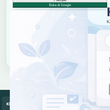
RUJUKAN RESMI KBJI
Buka di Google
Kamus Bahasa Jawa-Indonesia Balai
Bahasa Provinsi Daerah Istimewa
Yogyakarta
Gunakan tautan dan format sitasi ini untuk merujuk
hasil kata "uwèt, diuwèt-uwèt".
Salin tautan
Salin sitasi
KBJI