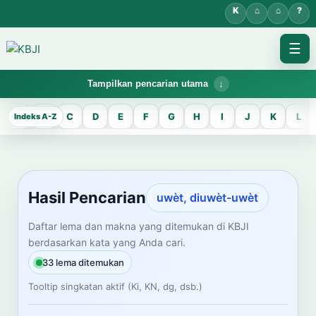
☰
Tampilkan pencarian utama
KBJI WORKSPACE
A
B
C
D
E
F
G
H
I
J
K
L
Hasil Pencarian
Temukan lema Jawa dan maknanya dalam bahasa Indonesia saat
mengelola data Kamus Bahasa Jawa-Indonesia.
Hasil Pencarian
uwèt, diuwèt-uwèt
CARI LEMA JAWA
Daftar lema dan makna yang ditemukan di KBJI
berdasarkan kata yang Anda cari.
Masukkan kata Jawa
33 lema ditemukan
Tooltip singkatan aktif (Ki, KN, dg, dsb.)