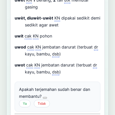
gasing
uwèt, diuwèt-uwèt
KN
dipakai sedikit demi
sedikit agar awet
uwit
cak
KN
pohon
uwod
cak
KN
jembatan darurat (terbuat
dr
kayu, bambu,
dsb
)
uwot
cak
KN
jembatan darurat (terbuat
dr
kayu, bambu,
dsb
)
Apakah terjemahan sudah benar dan
membantu?
Ya
Tidak