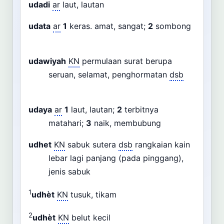
udadi
ar
laut, lautan
udata
ar
1
keras. amat, sangat;
2
sombong
udawiyah
KN
permulaan surat berupa
seruan, selamat, penghormatan
dsb
udaya
ar
1
laut, lautan;
2
terbitnya
matahari;
3
naik, membubung
udhet
KN
sabuk sutera
dsb
rangkaian kain
lebar lagi panjang (pada pinggang),
jenis sabuk
1
udhèt
KN
tusuk, tikam
2
udhèt
KN
belut kecil