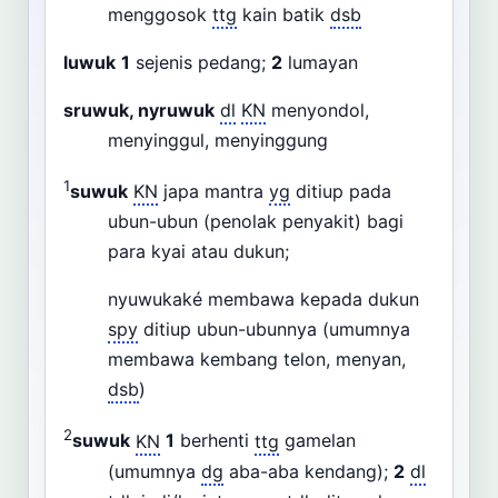
menggosok
ttg
kain batik
dsb
luwuk
1
sejenis pedang;
2
lumayan
sruwuk, nyruwuk
dl
KN
menyondol,
menyinggul, menyinggung
1
suwuk
KN
japa mantra
yg
ditiup pada
ubun-ubun (penolak penyakit) bagi
para kyai atau dukun;
nyuwukaké membawa kepada dukun
spy
ditiup ubun-ubunnya (umumnya
membawa kembang telon, menyan,
dsb
)
2
suwuk
KN
1
berhenti
ttg
gamelan
(umumnya
dg
aba-aba kendang);
2
dl