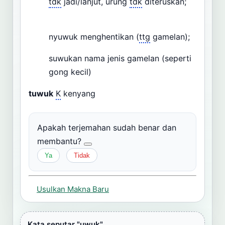
tdk
jadi/lanjut, urung
tdk
diteruskan;
nyuwuk menghentikan (
ttg
gamelan);
suwukan nama jenis gamelan (seperti
gong kecil)
tuwuk
K
kenyang
Apakah terjemahan sudah benar dan
membantu?
Ya
Tidak
Usulkan Makna Baru
Kata seputar "uwuk"