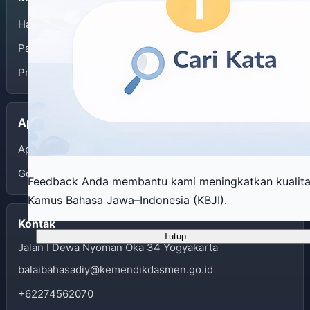
Halaman Depan
Panduan Penggunaan
Privacy Policy
Aplikasi
App Store
Google Play
Feedback Anda membantu kami meningkatkan kualit
Kamus Bahasa Jawa–Indonesia (KBJI).
Kontak
Tutup
Jalan I Dewa Nyoman Oka 34 Yogyakarta
balaibahasadiy@kemendikdasmen.go.id
+62274562070