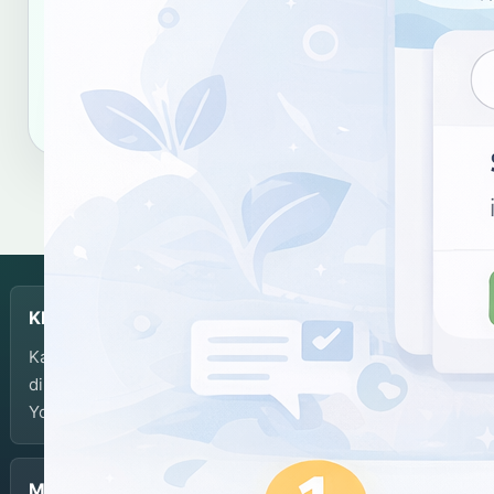
hasil kata "uwuk".
Salin tautan
Salin sitasi
KBJI
Kamus Bahasa Jawa-Indonesia dikembangkan dan
dikelola oleh Balai Bahasa Provinsi Daerah Istimewa
Yogyakarta.
Menu