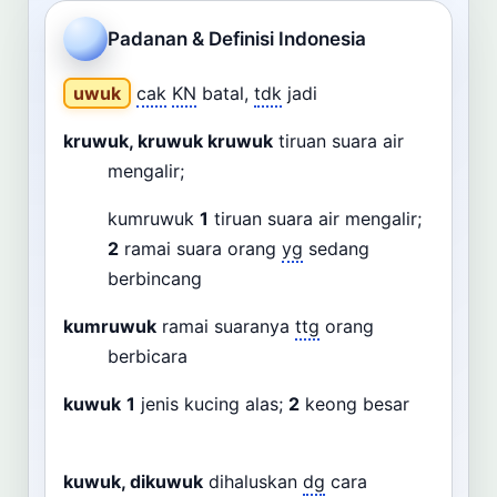
Cari
Padanan & Definisi Indonesia
Dashboard
Pencarian
uwuk
cak
KN
batal,
tdk
jadi
kruwuk, kruwuk kruwuk
tiruan suara air
mengalir;
kumruwuk
1
tiruan suara air mengalir;
2
ramai suara orang
yg
sedang
berbincang
kumruwuk
ramai suaranya
ttg
orang
berbicara
kuwuk
1
jenis kucing alas;
2
keong besar
kuwuk, dikuwuk
dihaluskan
dg
cara