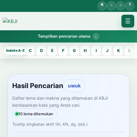
☰
Tampilkan pencarian utama
KBJI WORKSPACE
A
B
C
D
E
F
G
H
I
J
K
L
Hasil Pencarian
Temukan lema Jawa dan maknanya dalam bahasa Indonesia saat
mengelola data Kamus Bahasa Jawa-Indonesia.
Hasil Pencarian
uwuk
CARI LEMA JAWA
Daftar lema dan makna yang ditemukan di KBJI
berdasarkan kata yang Anda cari.
Masukkan kata Jawa
10 lema ditemukan
Tooltip singkatan aktif (Ki, KN, dg, dsb.)