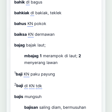
bahik
dl
bagus
bahkiak
dl
bakiak, teklek
bahus
KN
pokok
baiksa
KN
dermawan
bajag
bajak laut;
mbajag
1
merampok di laut;
2
menyerang lawan
1
baji
KN
paku payung
2
baji
dl
KN
tdk
bajis
mungsuh
bajisan
saling diam, bermusuhan