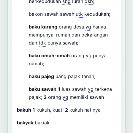
berkedudukan
sbg
lurah
dsb
;
bakon sawah sawah
utk
kedudukan;
baku karang
orang desa
yg
hanya
mempunyai rumah dan pekarangan
dan
tdk
punya sawah;
baku omah-omah
orang
yg
punya
rumah;
b
aku pajeg
uang pajak tanah;
baku sawah
1
luas sawah
yg
terkena
pajak;
2
orang
yg
memiliki sawah
bakuh
1
kukuh, kuat;
2
kukuh hatinya
bakyak
bakiak