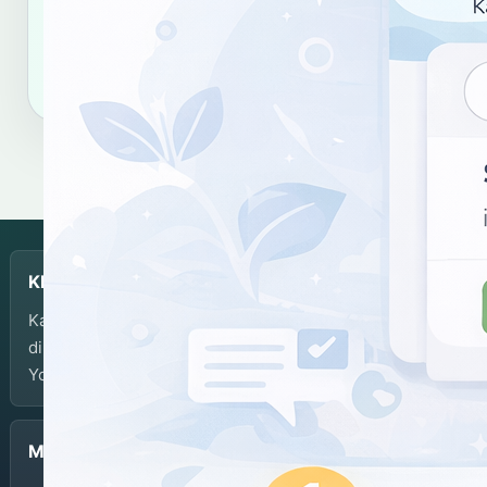
Salin tautan
Salin sitasi
KBJI
Kamus Bahasa Jawa-Indonesia dikembangkan dan
dikelola oleh Balai Bahasa Provinsi Daerah Istimewa
Yogyakarta.
Menu