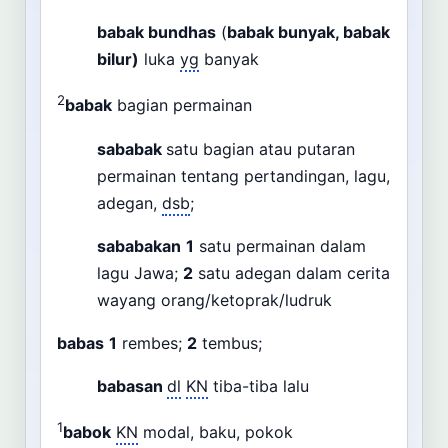
babak bundhas
(
babak bunyak, babak
bilur)
luka
yg
banyak
2
babak
bagian permainan
sababak
satu bagian atau putaran
permainan tentang pertandingan, lagu,
adegan,
dsb
;
sababakan
1
satu permainan dalam
lagu Jawa;
2
satu adegan dalam cerita
wayang orang/ketoprak/ludruk
babas
1
rembes;
2
tembus;
babasan
dl
KN
tiba-tiba lalu
1
babok
KN
modal, baku, pokok