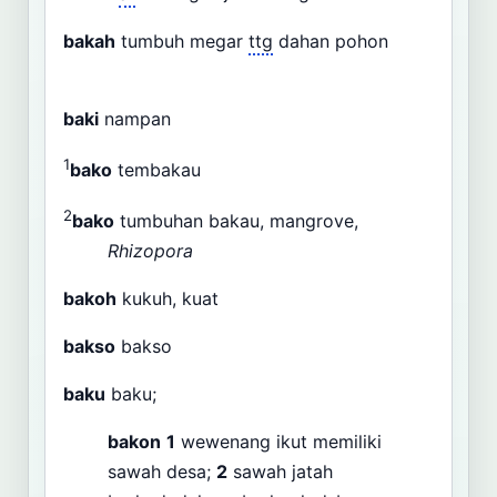
bakah
tumbuh megar
ttg
dahan pohon
baki
nampan
1
bako
tembakau
2
bako
tumbuhan bakau, mangrove,
Rhizopora
bakoh
kukuh, kuat
bakso
bakso
baku
baku;
bakon
1
wewenang ikut memiliki
sawah desa;
2
sawah jatah