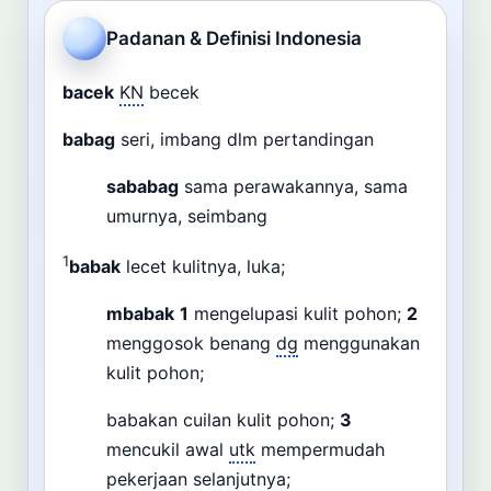
Cari
Padanan & Definisi Indonesia
Dashboard
Pencarian
bacek
KN
becek
babag
seri, imbang dlm pertandingan
sababag
sama perawakannya, sama
umurnya, seimbang
1
babak
lecet kulitnya, luka;
mbabak
1
mengelupasi kulit pohon;
2
menggosok benang
dg
menggunakan
kulit pohon;
babakan cuilan kulit pohon;
3
mencukil awal
utk
mempermudah
pekerjaan selanjutnya;