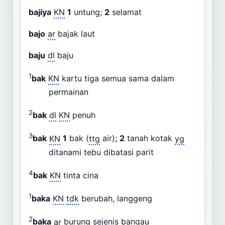
bajiya
KN
1
untung;
2
selamat
bajo
ar
bajak laut
baju
dl
baju
1
bak
KN
kartu tiga semua sama dalam
permainan
2
bak
dl
KN
penuh
3
bak
KN
1
bak (
ttg
air);
2
tanah kotak
yg
ditanami tebu dibatasi parit
4
bak
KN
tinta cina
1
baka
KN
tdk
berubah, langgeng
2
baka
ar
burung sejenis bangau