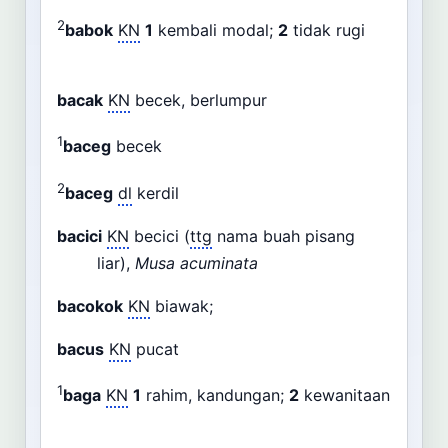
2
babok
KN
1
kembali modal;
2
tidak rugi
bacak
KN
becek, berlumpur
1
baceg
becek
2
baceg
dl
kerdil
bacici
KN
becici (
ttg
nama buah pisang
liar),
Musa acuminata
bacokok
KN
biawak;
bacus
KN
pucat
1
baga
KN
1
rahim, kandungan;
2
kewanitaan