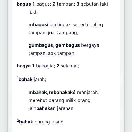
bagus
1
bagus;
2
tampan;
3
sebutan laki-
laki;
mbagusi
bertindak seperti paling
tampan, jual tampang;
gumbagus, gembagus
bergaya
tampan, sok tampan
bagya
1
bahagia;
2
selamat;
1
bahak
jarah;
mbahak, mbahakaké
menjarah,
merebut barang milik orang
lain
bahakan
jarahan
2
bahak
burung elang