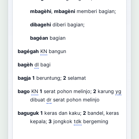
mbagèhi
,
mbagèni
memberi bagian;
dibagehi
diberi bagian;
bagéan
bagian
bagégah
KN
bangun
bagèh
dl
bagi
bagja
1
beruntung;
2
selamat
bago
KN
1
serat pohon melinjo;
2
karung
yg
dibuat
dr
serat pohon melinjo
baguguk
1
keras dan kaku;
2
bandel, keras
kepala;
3
jongkok
tdk
bergeming