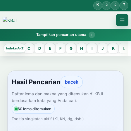
☰
Tampilkan pencarian utama
KBJI WORKSPACE
A
B
C
D
E
F
G
H
I
J
K
L
Hasil Pencarian
Temukan lema Jawa dan maknanya dalam bahasa Indonesia saat
mengelola data Kamus Bahasa Jawa-Indonesia.
Hasil Pencarian
bacek
CARI LEMA JAWA
Daftar lema dan makna yang ditemukan di KBJI
berdasarkan kata yang Anda cari.
Masukkan kata Jawa
60 lema ditemukan
Tooltip singkatan aktif (Ki, KN, dg, dsb.)