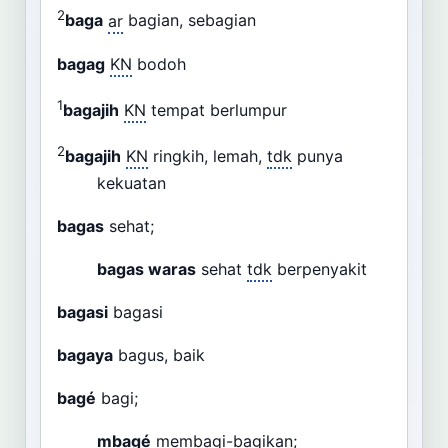
2
baga
ar
bagian, sebagian
bagag
KN
bodoh
1
bagajih
KN
tempat berlumpur
2
bagajih
KN
ringkih, lemah,
tdk
punya
kekuatan
bagas
sehat;
bagas waras
sehat
tdk
berpenyakit
bagasi
bagasi
bagaya
bagus, baik
bagé
bagi;
mbagé
membagi-bagikan;