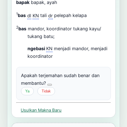
bapak
bapak, ayah
1
bas
dl
KN
tali
dr
pelepah kelapa
2
bas
mandor, koordinator tukang kayu/
tukang batu;
ngebasi
KN
menjadi mandor, menjadi
koordinator
Apakah terjemahan sudah benar dan
membantu?
Ya
Tidak
Usulkan Makna Baru