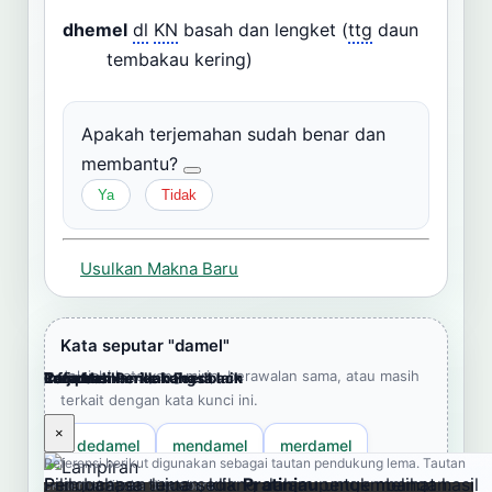
dhemel
dl
KN
basah dan lengket (
ttg
daun
tembakau kering)
Apakah terjemahan sudah benar dan
membantu?
Ya
Tidak
Usulkan Makna Baru
Kata seputar "damel"
Jelajahi kata yang mirip, berawalan sama, atau masih
Cara Memberikan Feedback
Lampiran
Referensi Pendukung
Informasi
Terjemahkan ke bahasa lain
terkait dengan kata kunci ini.
×
×
×
×
×
dedamel
mendamel
merdamel
Referensi berikut digunakan sebagai tautan pendukung lema. Tautan
Pengucapan lema sedang dalam pengembangan.
Pilih bahasa tujuan, klik
Pratinjau
untuk melihat hasil
eksternal dibuka di tab baru.
pedamel
upadamel
dama