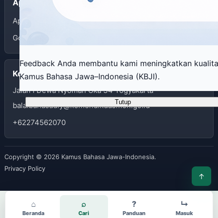
Aplikasi
App Store
Google Play
Feedback Anda membantu kami meningkatkan kualit
Kontak
Kamus Bahasa Jawa–Indonesia (KBJI).
Jalan I Dewa Nyoman Oka 34 Yogyakarta
Tutup
balaibahasadiy@kemendikdasmen.go.id
+62274562070
Copyright © 2026 Kamus Bahasa Jawa-Indonesia.
Privacy Policy
↑
⌂
⌕
?
↳
Beranda
Cari
Panduan
Masuk