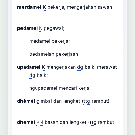
merdamel
K
bekerja, mengerjakan sawah
pedamel
K
pegawai;
medamel bekerja;
pedamelan pekerjaan
upadamel
K
mengerjakan
dg
baik, merawat
dg
baik;
ngupadamel mencari kerja
dhèmèl
gimbal dan lengket (
ttg
rambut)
dhemèl
KN
basah dan lengket (
ttg
rambut)