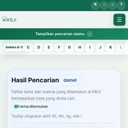
☰
Tampilkan pencarian utama
KBJI WORKSPACE
A
B
C
D
E
F
G
H
I
J
K
L
Hasil Pencarian
Temukan lema Jawa dan maknanya dalam bahasa Indonesia saat
mengelola data Kamus Bahasa Jawa-Indonesia.
Hasil Pencarian
damel
CARI LEMA JAWA
Daftar lema dan makna yang ditemukan di KBJI
berdasarkan kata yang Anda cari.
Masukkan kata Jawa
9 lema ditemukan
Tooltip singkatan aktif (Ki, KN, dg, dsb.)