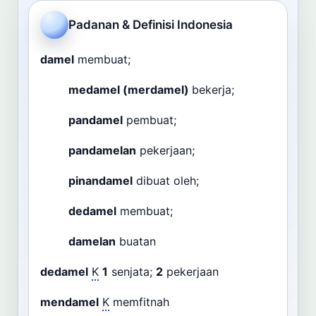
Cari
Padanan & Definisi Indonesia
Dashboard
Pencarian
damel
membuat;
medamel (merdamel)
bekerja;
pandamel
pembuat;
pandamelan
pekerjaan;
pinandamel
dibuat oleh;
dedamel
membuat;
damelan
buatan
dedamel
K
1
senjata;
2
pekerjaan
mendamel
K
memfitnah