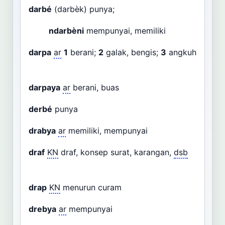
darbé
(darbèk) punya;
ndarbèni
mempunyai, memiliki
darpa
ar
1
berani;
2
galak, bengis;
3
angkuh
darpaya
ar
berani, buas
derbé
punya
drabya
ar
memiliki, mempunyai
draf
KN
draf, konsep surat, karangan,
dsb
drap
KN
menurun curam
drebya
ar
mempunyai