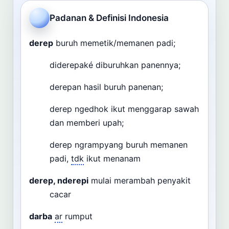
Cari
Padanan & Definisi Indonesia
Dashboard
Pencarian
derep
buruh memetik/memanen padi;
diderepaké diburuhkan panennya;
derepan hasil buruh panenan;
derep ngedhok ikut menggarap sawah
dan memberi upah;
derep ngrampyang buruh memanen
padi,
tdk
ikut menanam
derep, nderepi
mulai merambah penyakit
cacar
darba
ar
rumput