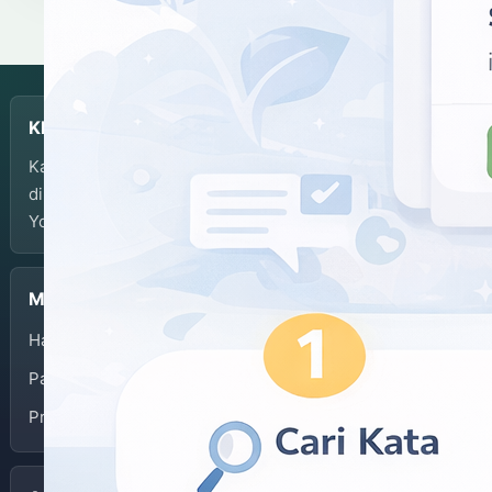
KBJI
Kamus Bahasa Jawa-Indonesia dikembangkan dan
dikelola oleh Balai Bahasa Provinsi Daerah Istimewa
Yogyakarta.
Menu
Halaman Depan
Panduan Penggunaan
Privacy Policy