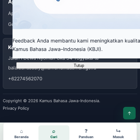
Aplikasi
App Store
Google Play
Feedback Anda membantu kami meningkatkan kualit
Kontak
Kamus Bahasa Jawa–Indonesia (KBJI).
Jalan I Dewa Nyoman Oka 34 Yogyakarta
Tutup
balaibahasadiy@kemendikdasmen.go.id
+62274562070
Copyright © 2026 Kamus Bahasa Jawa-Indonesia.
Privacy Policy
↑
⌂
⌕
?
↳
Beranda
Cari
Panduan
Masuk