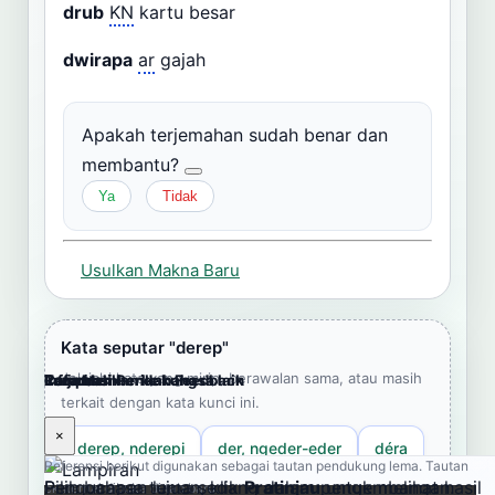
drub
KN
kartu besar
dwirapa
ar
gajah
Apakah terjemahan sudah benar dan
membantu?
Ya
Tidak
Usulkan Makna Baru
Kata seputar "derep"
Jelajahi kata yang mirip, berawalan sama, atau masih
Cara Memberikan Feedback
Lampiran
Referensi Pendukung
Informasi
Terjemahkan ke bahasa lain
terkait dengan kata kunci ini.
×
×
×
×
×
derep, nderepi
der, ngeder-eder
déra
Referensi berikut digunakan sebagai tautan pendukung lema. Tautan
Pengucapan lema sedang dalam pengembangan.
Pilih bahasa tujuan, klik
Pratinjau
untuk melihat hasil
eksternal dibuka di tab baru.
dérah
derana
derap, nderap