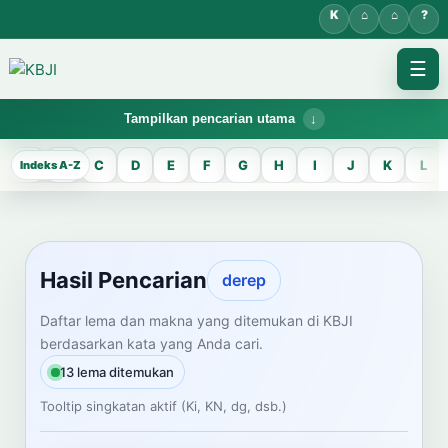
☰
Tampilkan pencarian utama
KBJI WORKSPACE
A
B
C
D
E
F
G
H
I
J
K
L
Hasil Pencarian
Temukan lema Jawa dan maknanya dalam bahasa Indonesia saat
mengelola data Kamus Bahasa Jawa-Indonesia.
Hasil Pencarian
derep
CARI LEMA JAWA
Daftar lema dan makna yang ditemukan di KBJI
berdasarkan kata yang Anda cari.
Masukkan kata Jawa
13 lema ditemukan
Tooltip singkatan aktif (Ki, KN, dg, dsb.)