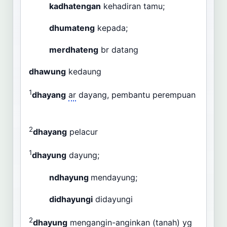
kadhatengan
kehadiran tamu;
dhumateng
kepada;
merdhateng
br datang
dhawung
kedaung
1
dhayang
ar
dayang, pembantu perempuan
2
dhayang
pelacur
1
dhayung
dayung;
ndhayung
mendayung;
didhayungi
didayungi
2
dhayung
mengangin-anginkan (tanah)
yg