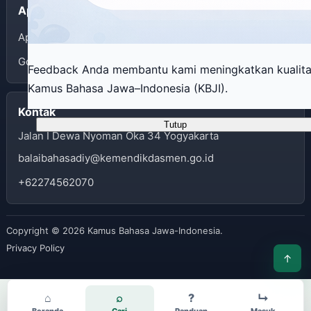
Aplikasi
App Store
Google Play
Feedback Anda membantu kami meningkatkan kualit
Kamus Bahasa Jawa–Indonesia (KBJI).
Kontak
Tutup
Jalan I Dewa Nyoman Oka 34 Yogyakarta
balaibahasadiy@kemendikdasmen.go.id
+62274562070
Copyright © 2026 Kamus Bahasa Jawa-Indonesia.
Privacy Policy
↑
⌂
⌕
?
↳
Beranda
Cari
Panduan
Masuk