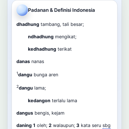
Cari
Padanan & Definisi Indonesia
Dashboard
Pencarian
dhadhung
tambang, tali besar;
ndhadhung
mengikat;
kedhadhung
terikat
danas
nanas
1
dangu
bunga aren
2
dangu
lama;
kedangon
terlalu lama
dangus
bengis, kejam
daning
1
oleh;
2
walaupun;
3
kata seru
sbg