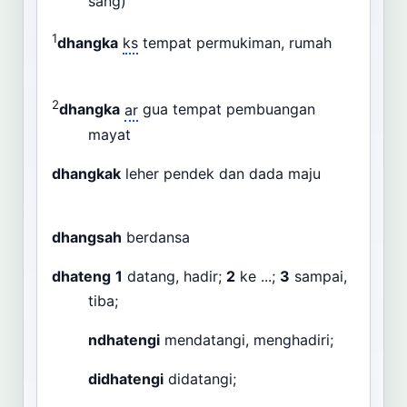
sang)
1
dhangka
ks
tempat permukiman, rumah
2
dhangka
ar
gua tempat pembuangan
mayat
dhangkak
leher pendek dan dada maju
dhangsah
berdansa
dhateng
1
datang, hadir;
2
ke ...;
3
sampai,
tiba;
ndhatengi
mendatangi, menghadiri;
didhatengi
didatangi;