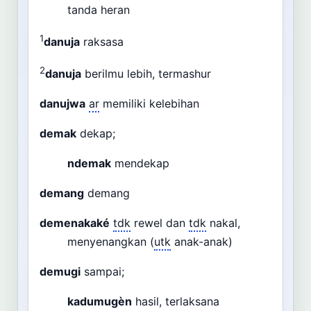
tanda heran
1
danuja
raksasa
2
danuja
berilmu lebih, termashur
danujwa
ar
memiliki kelebihan
demak
dekap;
ndemak
mendekap
demang
demang
demenakaké
tdk
rewel dan
tdk
nakal,
menyenangkan (
utk
anak-anak)
demugi
sampai;
kadumugèn
hasil, terlaksana