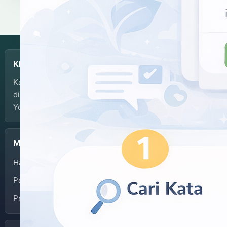
KBJI
Kamus Bahasa Jawa-Indonesia dikembangkan dan
dikelola oleh Balai Bahasa Provinsi Daerah Istimewa
Yogyakarta.
Menu
Halaman Depan
Panduan Penggunaan
Privacy Policy