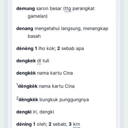
demung
saron besar (
ttg
perangkat
gamelan)
denang
mengetahui langsung, menangkap
basah
dènèng
1
lho kok;
2
sebab apa
dengkek
dl
tuli
dengkèk
nama kartu Cina
1
dèngkèk
nama kartu Cina
2
dèngkèk
bungkuk punggungnya
dengki
iri, dengki
déning
1
oleh;
2
sebab;
3
krn