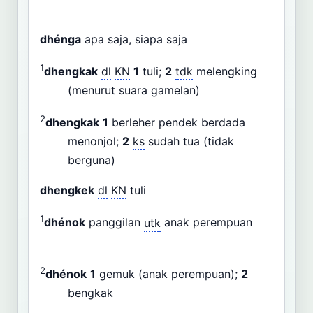
dhénga
apa saja, siapa saja
1
dhengkak
dl
KN
1
tuli;
2
tdk
melengking
(menurut suara gamelan)
2
dhengkak
1
berleher pendek berdada
menonjol;
2
ks
sudah tua (tidak
berguna)
dhengkek
dl
KN
tuli
1
dhénok
panggilan
utk
anak perempuan
2
dhénok
1
gemuk (anak perempuan);
2
bengkak