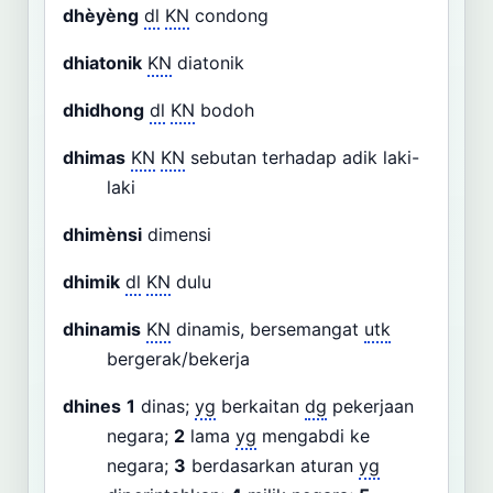
dhèyèng
dl
KN
condong
dhiatonik
KN
diatonik
dhidhong
dl
KN
bodoh
dhimas
KN
KN
sebutan terhadap adik laki-
laki
dhimènsi
dimensi
dhimik
dl
KN
dulu
dhinamis
KN
dinamis, bersemangat
utk
bergerak/bekerja
dhines
1
dinas;
yg
berkaitan
dg
pekerjaan
negara;
2
lama
yg
mengabdi ke
negara;
3
berdasarkan aturan
yg