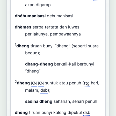
akan digarap
dhéhumanisasi
dehumanisasi
dhèmes
serba tertata dan luwes
perilakunya, pembawaannya
1
dheng
tiruan bunyi “dheng” (seperti suara
bedug);
dhang-dheng
berkali-kali berbunyi
“dheng”
2
dheng
KN
KN
suntuk atau penuh (
ttg
hari,
malam,
dsb
);
sadina dheng
seharian, sehari penuh
dhèng
tiruan bunyi kaleng dipukul
dsb