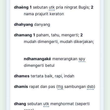
dhaèng
1
sebutan
utk
pria ningrat Bugis;
2
nama prajurit keraton
dhahyang
danyang
dhamang
1
paham, tahu, mengerti;
2
mudah dimengerti, mudah dikerjakan;
ndhamangaké
menerangkan
spy
dimengerti betul
dhames
tertata baik, rapi, indah
dhamis
rapat dan pas (
ttg
sambungan
dsb
)
dhang
sebutan
utk
menghormat (seperti