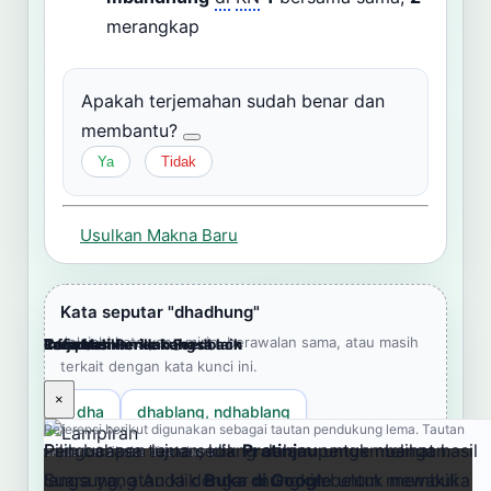
merangkap
Apakah terjemahan sudah benar dan
membantu?
Ya
Tidak
Usulkan Makna Baru
Kata seputar "dhadhung"
Jelajahi kata yang mirip, berawalan sama, atau masih
Cara Memberikan Feedback
Lampiran
Referensi Pendukung
Informasi
Terjemahkan ke bahasa lain
terkait dengan kata kunci ini.
×
×
×
×
×
dha
dhablang, ndhablang
Referensi berikut digunakan sebagai tautan pendukung lema. Tautan
Pengucapan lema sedang dalam pengembangan.
Pilih bahasa tujuan, klik
Pratinjau
untuk melihat hasil
eksternal dibuka di tab baru.
dhabreg, ndhabreg
dhabyang, ndhabyang
Suara yang Anda dengar mungkin belum mewakili
langsung, atau klik
Buka di Google
untuk membuka