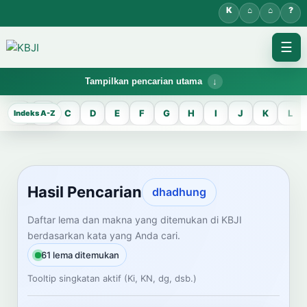
☰
Tampilkan pencarian utama
KBJI WORKSPACE
A
B
C
D
E
F
G
H
I
J
K
L
Hasil Pencarian
Temukan lema Jawa dan maknanya dalam bahasa Indonesia saat
mengelola data Kamus Bahasa Jawa-Indonesia.
Hasil Pencarian
dhadhung
CARI LEMA JAWA
Daftar lema dan makna yang ditemukan di KBJI
berdasarkan kata yang Anda cari.
Masukkan kata Jawa
61 lema ditemukan
Tooltip singkatan aktif (Ki, KN, dg, dsb.)