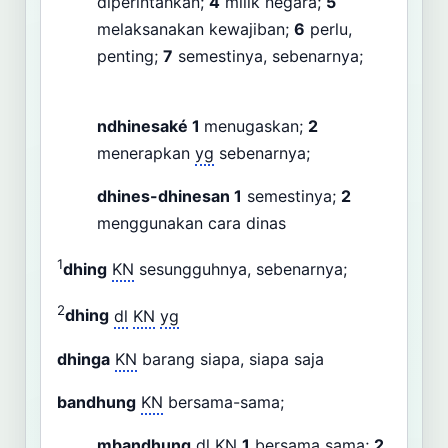
diperintahkan;
4
milik negara;
5
melaksanakan kewajiban;
6
perlu,
penting;
7
semestinya, sebenarnya;
ndhinesaké
1
menugaskan;
2
menerapkan
yg
sebenarnya;
dhines-dhinesan
1
semestinya;
2
menggunakan cara dinas
1
dhing
KN
sesungguhnya, sebenarnya;
2
dhing
dl
KN
yg
dhinga
KN
barang siapa, siapa saja
bandhung
KN
bersama-sama;
mbandhung
dl
KN
1
bersama sama;
2