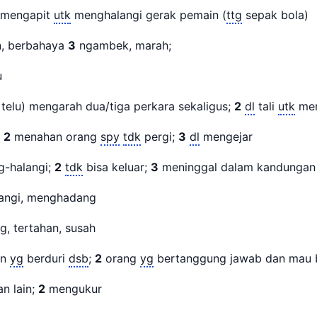
mengapit
utk
menghalangi gerak pemain (
ttg
sepak bola)
, berbahaya
3
ngambek, marah;
u
telu) mengarah dua/tiga perkara sekaligus;
2
dl
tali
utk
men
;
2
menahan orang
spy
tdk
pergi;
3
dl
mengejar
g-halangi;
2
tdk
bisa keluar;
3
meninggal dalam kandunga
angi, menghadang
g, tertahan, susah
an
yg
berduri
dsb
;
2
orang
yg
bertanggung jawab dan mau
n lain;
2
mengukur