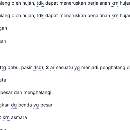
lang oleh hujan,
tdk
dapat meneruskan perjalanan
krn
huj
lang oleh hujan,
tdk
dapat meneruskan perjalanan
krn
huj
angan
ngan
ttg
debu, pasir
dsb
);
2
ar
sesuatu
yg
menjadi penghalang
d
ta
t besar dan menghalangi;
gkan
dg
benda
yg
besar
t
krn
asmara
angi