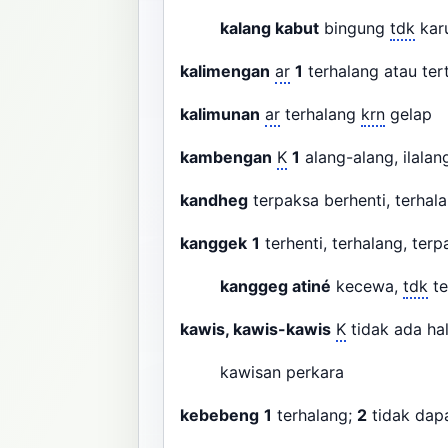
kalang kabut
bingung
tdk
kar
kalimengan
ar
1
terhalang atau ter
kalimunan
ar
terhalang
krn
gelap
kambengan
K
1
alang-alang, ilalan
kandheg
terpaksa berhenti, terha
kanggek
1
terhenti, terhalang, ter
kanggeg atiné
kecewa,
tdk
te
kawis, kawis-kawis
K
tidak ada h
kawisan perkara
kebebeng
1
terhalang;
2
tidak dapa