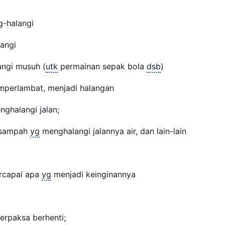
g-halangi
alangi
ngi musuh (
utk
permainan sepak bola
dsb
)
perlambat, menjadi halangan
ghalangi jalan;
 sampah
yg
menghalangi jalannya air, dan lain-lain
rcapai apa
yg
menjadi keinginannya
terpaksa berhenti;