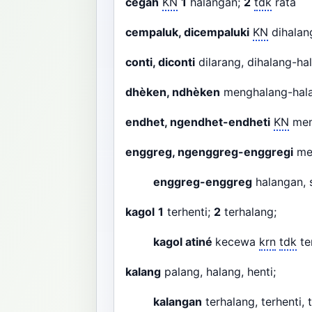
cegah
KN
1
halangan;
2
tdk
rata
cempaluk, dicempaluki
KN
dihalan
conti, diconti
dilarang, dihalang-h
dhèken, ndhèken
menghalang-hala
endhet, ngendhet-endheti
KN
mem
enggreg, ngenggreg-enggregi
men
enggreg-enggreg
halangan,
kagol
1
terhenti;
2
terhalang;
kagol atiné
kecewa
krn
tdk
te
kalang
palang, halang, henti;
kalangan
terhalang, terhenti, 