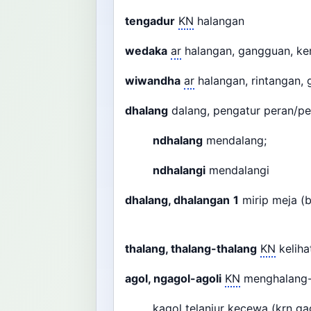
tengadur
KN
halangan
wedaka
ar
halangan, gangguan, k
wiwandha
ar
halangan, rintangan,
dhalang
dalang, pengatur peran/pe
ndhalang
mendalang;
ndhalangi
mendalangi
dhalang, dhalangan
1
mirip meja (
thalang, thalang-thalang
KN
kelih
agol, ngagol-agoli
KN
menghalang-
kagol telanjur kecewa (
krn
gag