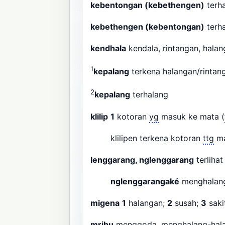
kebentongan (kebethengen)
terha
kebethengen (kebentongan)
terha
kendhala
kendala, rintangan, hal
1
kepalang
terkena halangan/rinta
2
kepalang
terhalang
klilip
1
kotoran
yg
masuk ke mata (
klilipen terkena kotoran
ttg
ma
lenggarang, nglenggarang
terliha
nglenggarangaké
menghalan
migena
1
halangan;
2
susah;
3
saki
mribu
menggoda, menghalang-hal