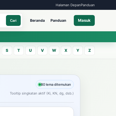
Halaman Depan
Panduan
Masuk
Beranda
Panduan
Cari
S
T
U
V
W
X
Y
Z
A
an kata Jawa
80 lema ditemukan
Tooltip singkatan aktif (Ki, KN, dg, dsb.)
Cari
ncarian