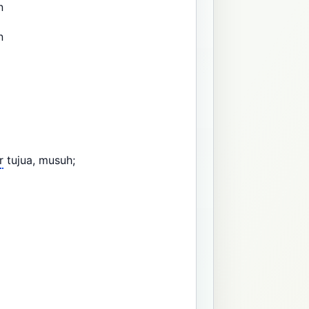
an
an
r
tujua, musuh;