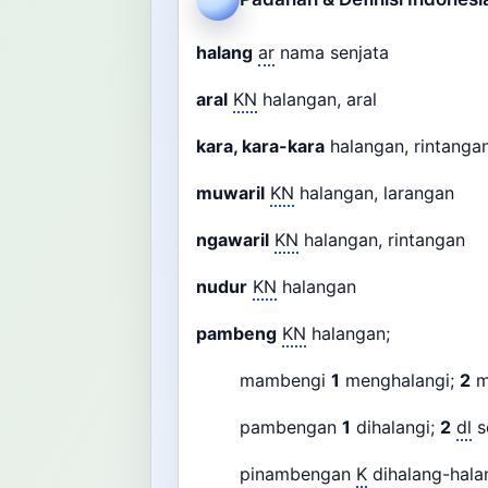
halang
ar
nama senjata
aral
KN
halangan, aral
kara, kara-kara
halangan, rintang
muwaril
KN
halangan, larangan
ngawaril
KN
halangan, rintangan
nudur
KN
halangan
pambeng
KN
halangan;
mambengi
1
menghalangi;
2
m
pambengan
1
dihalangi;
2
dl
s
pinambengan
K
dihalang-hala