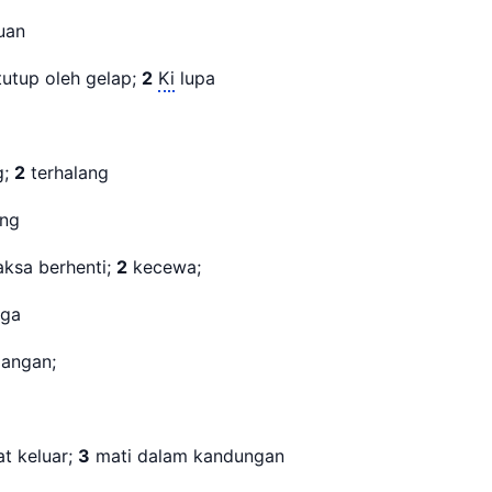
uan
tutup oleh gelap;
2
Ki
lupa
g;
2
terhalang
lang
paksa berhenti;
2
kecewa;
ga
alangan;
t keluar;
3
mati dalam kandungan