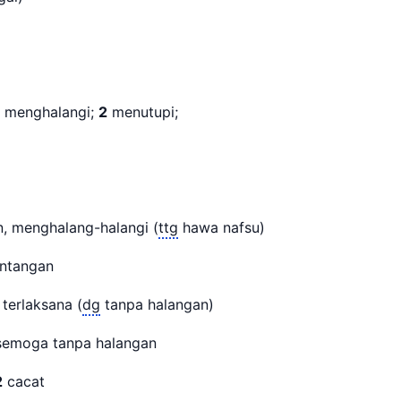
, menghalangi;
2
menutupi;
, menghalang-halangi (
ttg
hawa nafsu)
rintangan
terlaksana (
dg
tanpa halangan)
emoga tanpa halangan
2
cacat