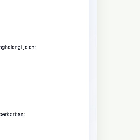
ghalangi jalan;
n
 berkorban;