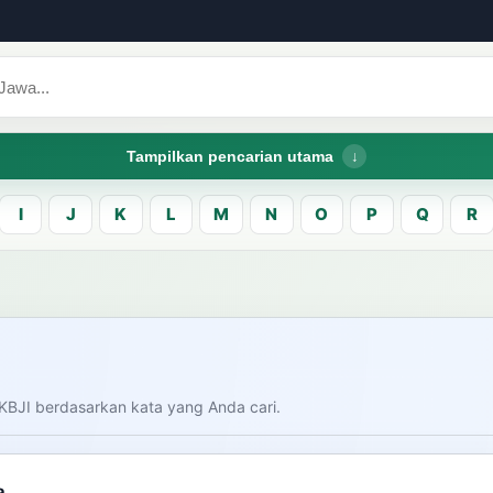
Tampilkan pencarian utama
I
J
K
L
M
N
O
P
Q
R
CARI LEMA JAW
Masukk
carian
KBJI berdasarkan kata yang Anda cari.
am bahasa Indonesia saat
donesia.
Dashboard
Pe
a