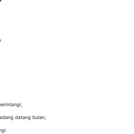
an
erintangi;
edang datang bulan;
ngi