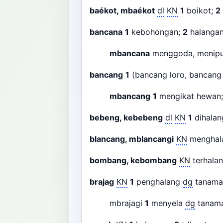
baékot, mbaékot
dl
KN
1
boikot;
2
bancana
1
kebohongan;
2
halangan
mbancana
menggoda, menip
bancang
1
(bancang loro, bancang 
mbancang
1
mengikat hewan
bebeng, kebebeng
dl
KN
1
dihalan
blancang, mblancangi
KN
menghal
bombang, kebombang
KN
terhalan
brajag
KN
1
penghalang
dg
tanam
mbrajagi
1
menyela
dg
tanama