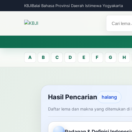
KBJI
Balai Bahasa Provinsi Daerah Istimewa Yogyakarta
A
B
C
D
E
F
G
H
KBJI WORKSPACE
Hasil Pen
Hasil Pencarian
halang
Daftar lema dan makna yang ditemukan di 
Temukan lema Jawa dan maknanya dal
mengelola data Kamus Bahasa Jawa-In
Padanan & Definisi Indonesi