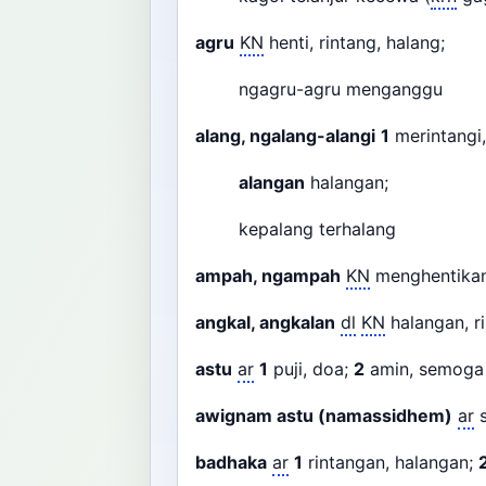
agru
KN
henti, rintang, halang;
ngagru-agru menganggu
alang, ngalang-alangi
1
merintangi
alangan
halangan;
kepalang terhalang
ampah, ngampah
KN
menghentikan
angkal, angkalan
dl
KN
halangan, 
astu
ar
1
puji, doa;
2
amin, semoga 
awignam astu (namassidhem)
ar
s
badhaka
ar
1
rintangan, halangan;