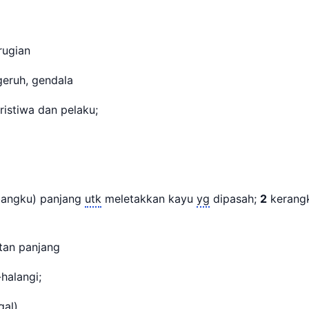
erugian
 geruh, gendala
ristiwa dan pelaku;
bangku) panjang
utk
meletakkan kayu
yg
dipasah;
2
kerang
atan panjang
halangi;
al)