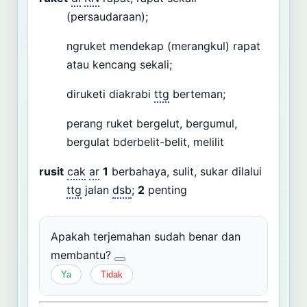
(persaudaraan);
ngruket mendekap (merangkul) rapat
atau kencang sekali;
diruketi diakrabi
ttg
berteman;
perang ruket bergelut, bergumul,
bergulat bderbelit-belit, melilit
rusit
cak
ar
1
berbahaya, sulit, sukar dilalui
ttg
jalan
dsb
;
2
penting
Apakah terjemahan sudah benar dan
membantu?
Ya
Tidak