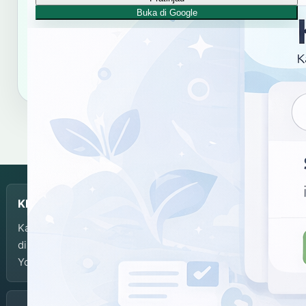
hasil kata "racut".
Buka di Google
Salin tautan
Salin sitasi
KBJI
Kamus Bahasa Jawa-Indonesia dikembangkan dan
dikelola oleh Balai Bahasa Provinsi Daerah Istimewa
Yogyakarta.