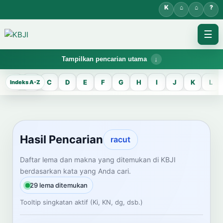
☰
Tampilkan pencarian utama
KBJI WORKSPACE
A
B
C
D
E
F
G
H
I
J
K
L
Hasil Pencarian
Temukan lema Jawa dan maknanya dalam bahasa Indonesia saat
mengelola data Kamus Bahasa Jawa-Indonesia.
Hasil Pencarian
racut
CARI LEMA JAWA
Daftar lema dan makna yang ditemukan di KBJI
berdasarkan kata yang Anda cari.
Masukkan kata Jawa
29 lema ditemukan
Tooltip singkatan aktif (Ki, KN, dg, dsb.)