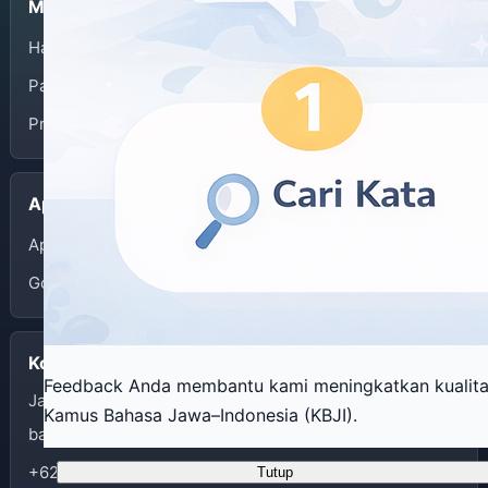
Menu
Halaman Depan
Panduan Penggunaan
Privacy Policy
Aplikasi
App Store
Google Play
Kontak
Feedback Anda membantu kami meningkatkan kualit
Jalan I Dewa Nyoman Oka 34 Yogyakarta
Kamus Bahasa Jawa–Indonesia (KBJI).
balaibahasadiy@kemendikdasmen.go.id
+62274562070
Tutup