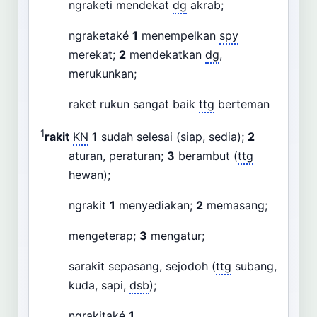
ngraketi mendekat
dg
akrab;
ngraketaké
1
menempelkan
spy
merekat;
2
mendekatkan
dg
,
merukunkan;
raket rukun sangat baik
ttg
berteman
1
rakit
KN
1
sudah selesai (siap, sedia);
2
aturan, peraturan;
3
berambut (
ttg
hewan);
ngrakit
1
menyediakan;
2
memasang;
mengeterap;
3
mengatur;
sarakit sepasang, sejodoh (
ttg
subang,
kuda, sapi,
dsb
);
ngrakitaké
1