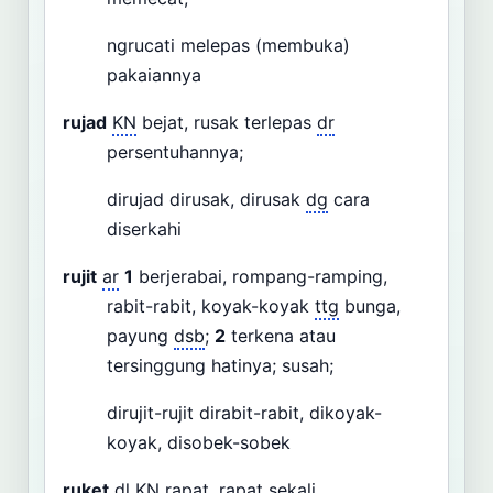
ngrucati melepas (membuka)
pakaiannya
rujad
KN
bejat, rusak terlepas
dr
persentuhannya;
dirujad dirusak, dirusak
dg
cara
diserkahi
rujit
ar
1
berjerabai, rompang-ramping,
rabit-rabit, koyak-koyak
ttg
bunga,
payung
dsb
;
2
terkena atau
tersinggung hatinya; susah;
dirujit-rujit dirabit-rabit, dikoyak-
koyak, disobek-sobek
ruket
dl
KN
rapat, rapat sekali