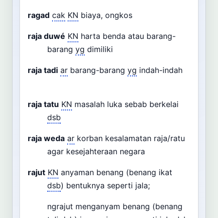
ragad
cak
KN
biaya, ongkos
raja duwé
KN
harta benda atau barang-
barang
yg
dimiliki
raja tadi
ar
barang-barang
yg
indah-indah
raja tatu
KN
masalah luka sebab berkelai
dsb
raja weda
ar
korban kesalamatan raja/ratu
agar kesejahteraan negara
rajut
KN
anyaman benang (benang ikat
dsb
) bentuknya seperti jala;
ngrajut menganyam benang (benang