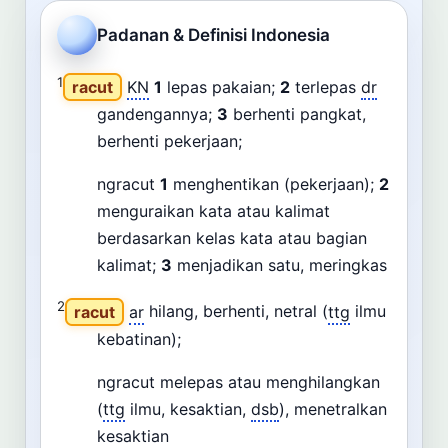
Cari
Padanan & Definisi Indonesia
Dashboard
Pencarian
1
racut
KN
1
lepas pakaian;
2
terlepas
dr
gandengannya;
3
berhenti pangkat,
berhenti pekerjaan;
ngracut
1
menghentikan (pekerjaan);
2
menguraikan kata atau kalimat
berdasarkan kelas kata atau bagian
kalimat;
3
menjadikan satu, meringkas
2
racut
ar
hilang, berhenti, netral (
ttg
ilmu
kebatinan);
ngracut melepas atau menghilangkan
(
ttg
ilmu, kesaktian,
dsb
), menetralkan
kesaktian