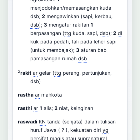
menjodohkan/memasangkan kuda
dsb
;
2
mengawinkan (sapi, kerbau,
dsb
);
3
mengatur rakitan
1
berpasangan (
ttg
kuda, sapi,
dsb
);
2
dl
kuk pada pedati, tali pada leher sapi
(untuk membajak);
3
aturan bab
pamasangan rumah
dsb
2
rakit
ar
gelar (
ttg
perang, pertunjukan,
dsb
)
rastha
ar
mahkota
rasthi
ar
1
alis;
2
niat, keinginan
raswadi
KN
tanda (senjata) dalam tulisan
huruf Jawa ( ? ), kekuatan diri
yg
bersifat magis atau supranatural