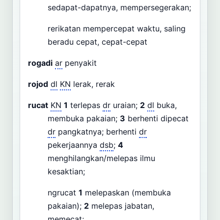
sedapat-dapatnya, mempersegerakan;
rerikatan mempercepat waktu, saling
beradu cepat, cepat-cepat
rogadi
ar
penyakit
rojod
dl
KN
lerak, rerak
rucat
KN
1
terlepas
dr
uraian;
2
dl
buka,
membuka pakaian;
3
berhenti dipecat
dr
pangkatnya; berhenti
dr
pekerjaannya
dsb
;
4
menghilangkan/melepas ilmu
kesaktian;
ngrucat
1
melepaskan (membuka
pakaian);
2
melepas jabatan,
memecat;