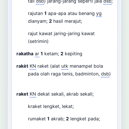
tali
dsb
) jarang-jarang seperti jala
dsb
;
rajutan
1
apa-apa atau benang
yg
dianyam;
2
hasil merajut;
rajut kawat jaring-jaring kawat
(setrimin)
rakatha
ar
1
ketam;
2
kepiting
rakèt
KN
raket (alat
utk
menampel bola
pada olah raga tenis, badminton,
dsb
)
raket
KN
dekat sekali, akrab sekali;
kraket lengket, lekat;
rumaket
1
akrab;
2
lengket pada;