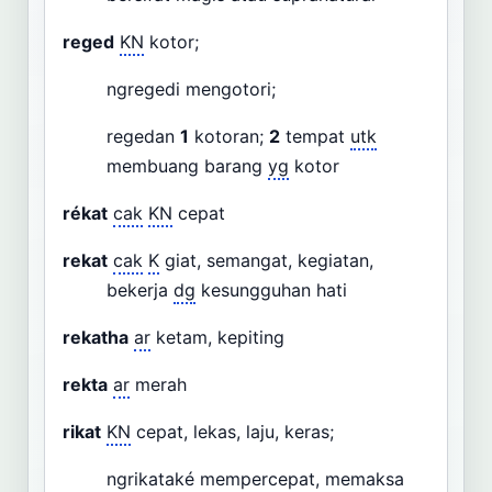
reged
KN
kotor;
ngregedi mengotori;
regedan
1
kotoran;
2
tempat
utk
membuang barang
yg
kotor
rékat
cak
KN
cepat
rekat
cak
K
giat, semangat, kegiatan,
bekerja
dg
kesungguhan hati
rekatha
ar
ketam, kepiting
rekta
ar
merah
rikat
KN
cepat, lekas, laju, keras;
ngrikataké mempercepat, memaksa