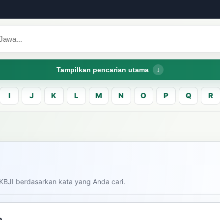
Tampilkan pencarian utama
I
J
K
L
M
N
O
P
Q
R
CARI LEMA JAW
Masukk
carian
KBJI berdasarkan kata yang Anda cari.
am bahasa Indonesia saat
donesia.
Dashboard
Pe
a