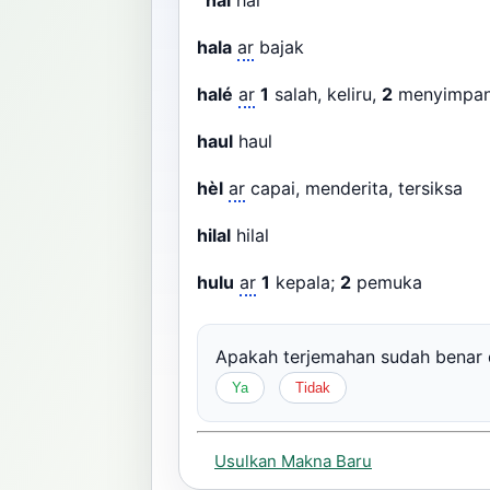
hal
hal
hala
ar
bajak
halé
ar
1
salah, keliru,
2
menyimp
haul
haul
hèl
ar
capai, menderita, tersiksa
hilal
hilal
hulu
ar
1
kepala;
2
pemuka
Apakah terjemahan sudah bena
Ya
Tidak
Usulkan Makna Baru