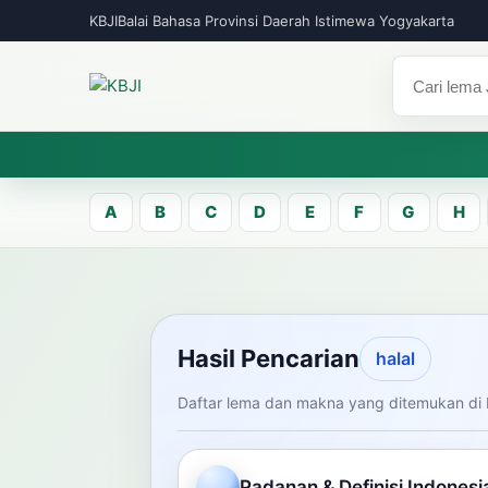
KBJI
Balai Bahasa Provinsi Daerah Istimewa Yogyakarta
A
B
C
D
E
F
G
H
KBJI WORKSPACE
Hasil Pen
Hasil Pencarian
halal
Daftar lema dan makna yang ditemukan di 
Temukan lema Jawa dan maknanya dal
mengelola data Kamus Bahasa Jawa-In
Padanan & Definisi Indonesi