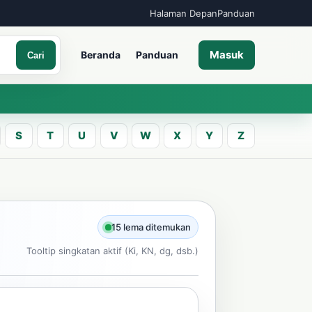
Halaman Depan
Panduan
Masuk
Beranda
Panduan
Cari
S
T
U
V
W
X
Y
Z
A
an kata Jawa
15 lema ditemukan
Tooltip singkatan aktif (Ki, KN, dg, dsb.)
Cari
ncarian