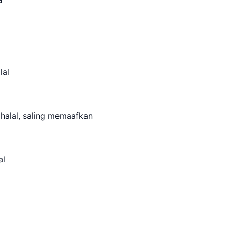
alal
ihalal, saling memaafkan
al