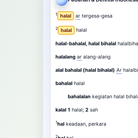
1
halal
ar
tergesa-gesa
2
halal
halal
halal-bahalal, halal bihalal
halalbih
halalang
ar
alang-alang
alal bahalal (halal bihalal)
Ar
halalb
bahalal
halal
bahalalan
kegiatan halal bihal
kalal
1
halal;
2
sah
1
hal
keadaan, perkara
2