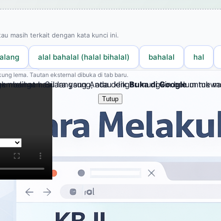
tau masih terkait dengan kata kunci ini.
lalang
alal bahalal (halal bihalal)
bahalal
hal
ung lema. Tautan eksternal dibuka di tab baru.
aliwawar
embangan. Suara yang Anda dengar mungkin belum mewakil
k melihat hasil langsung, atau klik
Buka di Google
untuk me
Tutup
i Bahasa Provinsi Daerah Istimewa Yogyakarta
 merujuk hasil kata "halal".